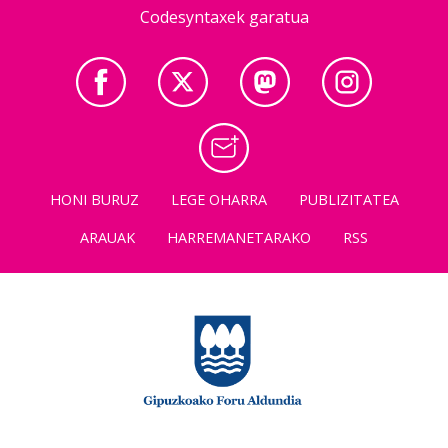
Codesyntaxek garatua
HONI BURUZ
LEGE OHARRA
PUBLIZITATEA
ARAUAK
HARREMANETARAKO
RSS