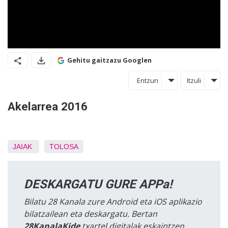
Gehitu gaitzazu Googlen
Entzun
Itzuli
Akelarrea 2016
JAIAK
TOLOSA
DESKARGATU GURE APPa!
Bilatu 28 Kanala zure Android eta iOS aplikazio
bilatzailean eta deskargatu. Bertan
28KanalaKide
txartel digitalak eskaintzen