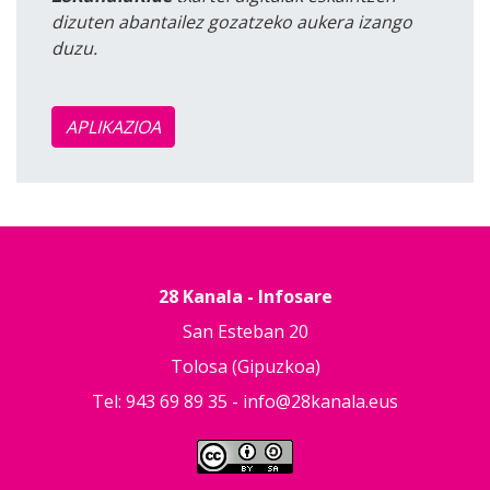
dizuten abantailez gozatzeko aukera izango
duzu.
APLIKAZIOA
28 Kanala - Infosare
San Esteban 20
Tolosa (Gipuzkoa)
Tel: 943 69 89 35 -
info@28kanala.eus