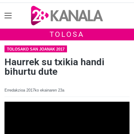
TOLOSA
TOLOSAKO SAN JOANAK 2017
Haurrek su txikia handi
bihurtu dute
Erredakzioa
2017ko ekainaren 23a