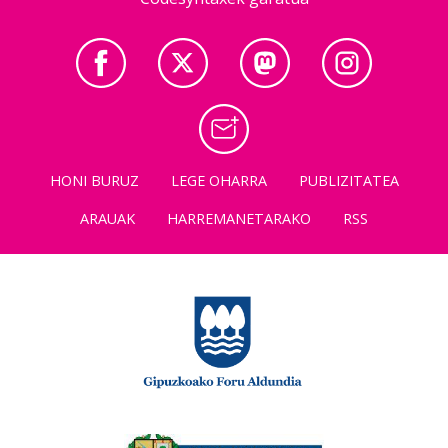
HONI BURUZ
LEGE OHARRA
PUBLIZITATEA
ARAUAK
HARREMANETARAKO
RSS