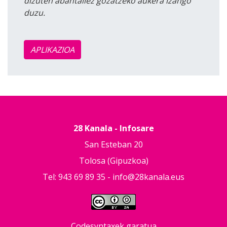
dizuten abantailez gozatzeko aukera izango
duzu.
APLIKAZIOA
28 Kanala - Infosare
San Esteban 20
Tolosa (Gipuzkoa)
Tel: 943 69 89 35 -
info@28kanala.eus
Codesyntaxek garatua