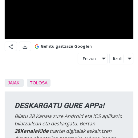
Gehitu gaitzazu Googlen
Entzun
Itzuli
JAIAK
TOLOSA
DESKARGATU GURE APPa!
Bilatu 28 Kanala zure Android eta iOS aplikazio
bilatzailean eta deskargatu. Bertan
28KanalaKide
txartel digitalak eskaintzen