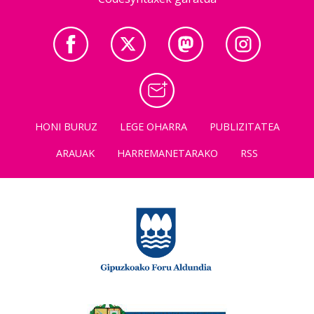
HONI BURUZ
LEGE OHARRA
PUBLIZITATEA
ARAUAK
HARREMANETARAKO
RSS