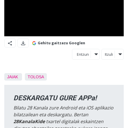
Gehitu gaitzazu Googlen
Entzun
Itzuli
JAIAK
TOLOSA
DESKARGATU GURE APPa!
Bilatu 28 Kanala zure Android eta iOS aplikazio
bilatzailean eta deskargatu. Bertan
28KanalaKide
txartel digitalak eskaintzen