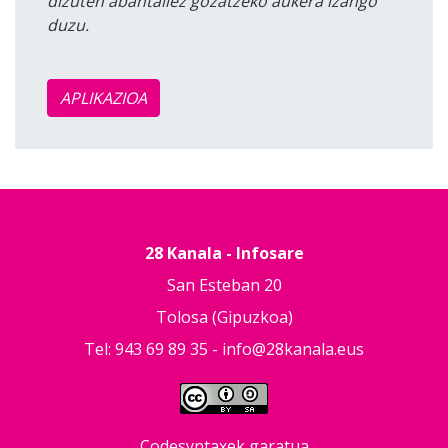
dizuten abantailez gozatzeko aukera izango
duzu.
APLIKAZIOA
28 Kanala - Infosare
San Esteban 20
Tolosa (Gipuzkoa)
Tel: 943 69 89 35 -
info@28kanala.eus
Codesyntaxek garatua