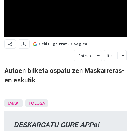
Gehitu gaitzazu Googlen
Entzun
Itzuli
Autoen bilketa ospatu zen Maskarreras-
en eskutik
JAIAK
TOLOSA
DESKARGATU GURE APPa!