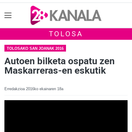
TOLOSA
TOLOSAKO SAN JOANAK 2016
Autoen bilketa ospatu zen
Maskarreras-en eskutik
Erredakzioa
2016ko ekainaren 18a