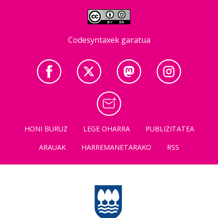
Codesyntaxek garatua
HONI BURUZ
LEGE OHARRA
PUBLIZITATEA
ARAUAK
HARREMANETARAKO
RSS