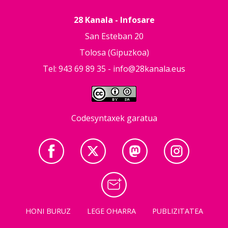
28 Kanala - Infosare
San Esteban 20
Tolosa (Gipuzkoa)
Tel: 943 69 89 35 -
info@28kanala.eus
Codesyntaxek garatua
HONI BURUZ
LEGE OHARRA
PUBLIZITATEA