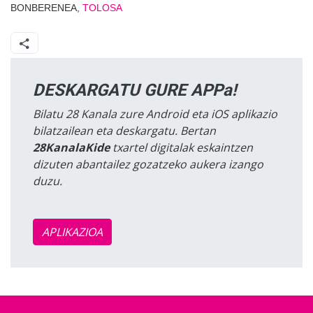
BONBERENEA,
TOLOSA
DESKARGATU GURE APPa!
Bilatu 28 Kanala zure Android eta iOS aplikazio
bilatzailean eta deskargatu. Bertan
28KanalaKide
txartel digitalak eskaintzen
dizuten abantailez gozatzeko aukera izango
duzu.
APLIKAZIOA