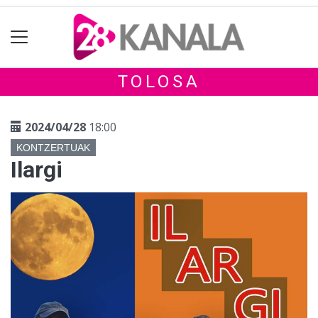
TOLOSA
2024/04/28
18:00
KONTZERTUAK
Ilargi