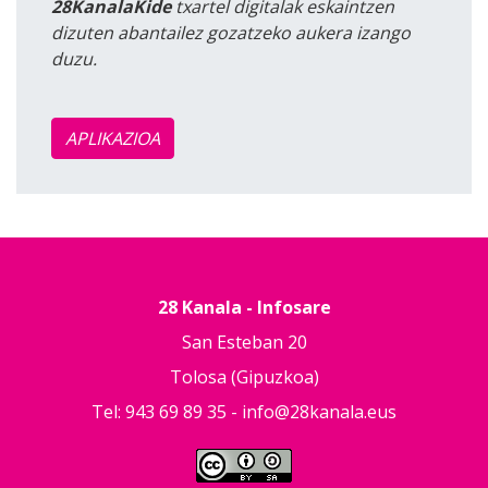
28KanalaKide
txartel digitalak eskaintzen
dizuten abantailez gozatzeko aukera izango
duzu.
APLIKAZIOA
28 Kanala - Infosare
San Esteban 20
Tolosa (Gipuzkoa)
Tel: 943 69 89 35 -
info@28kanala.eus