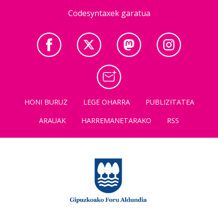
Codesyntaxek garatua
HONI BURUZ
LEGE OHARRA
PUBLIZITATEA
ARAUAK
HARREMANETARAKO
RSS