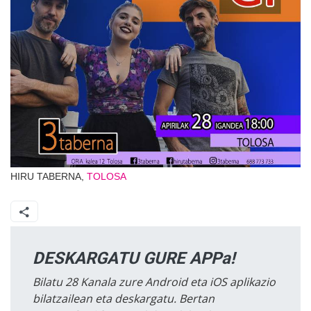
HIRU TABERNA,
TOLOSA
DESKARGATU GURE APPa!
Bilatu 28 Kanala zure Android eta iOS aplikazio
bilatzailean eta deskargatu. Bertan