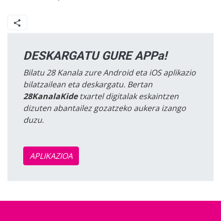
DESKARGATU GURE APPa!
Bilatu 28 Kanala zure Android eta iOS aplikazio
bilatzailean eta deskargatu. Bertan
28KanalaKide
txartel digitalak eskaintzen
dizuten abantailez gozatzeko aukera izango
duzu.
APLIKAZIOA