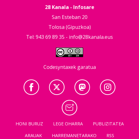
28 Kanala - Infosare
San Esteban 20
Tolosa (Gipuzkoa)
Tel: 943 69 89 35 -
info@28kanala.eus
Codesyntaxek garatua
HONI BURUZ
LEGE OHARRA
PUBLIZITATEA
ARAUAK
HARREMANETARAKO
RSS