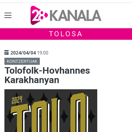
TOLOSA
2024/04/04
19.00
KONTZERTUAK
Tolofolk-Hovhannes
Karakhanyan