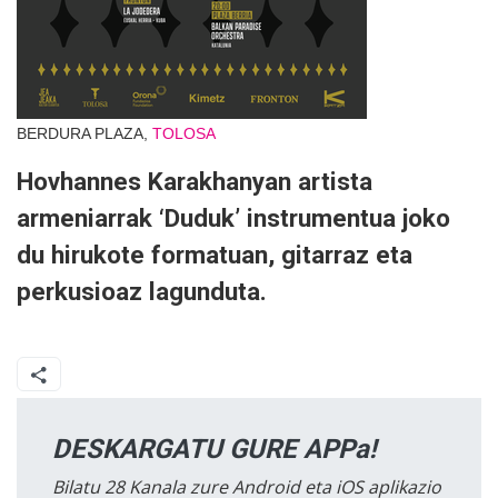
BERDURA PLAZA,
TOLOSA
Hovhannes Karakhanyan artista
armeniarrak ‘Duduk’ instrumentua joko
du hirukote formatuan, gitarraz eta
perkusioaz lagunduta.
DESKARGATU GURE APPa!
Bilatu 28 Kanala zure Android eta iOS aplikazio