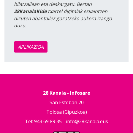
bilatzailean eta deskargatu. Bertan
28KanalaKide
txartel digitalak eskaintzen
dizuten abantailez gozatzeko aukera izango
duzu.
APLIKAZIOA
28 Kanala - Infosare
San Esteban 20
Tolosa (Gipuzkoa)
Tel: 943 69 89 35 -
info@28kanala.eus