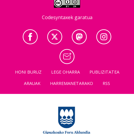
Codesyntaxek garatua
HONI BURUZ
LEGE OHARRA
PUBLIZITATEA
ARAUAK
HARREMANETARAKO
RSS