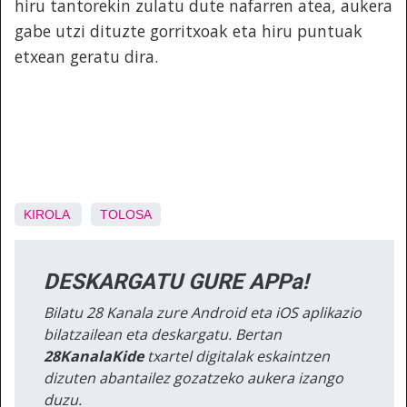
hiru tantorekin zulatu dute nafarren atea, aukera
gabe utzi dituzte gorritxoak eta hiru puntuak
etxean geratu dira.
KIROLA
TOLOSA
DESKARGATU GURE APPa!
Bilatu 28 Kanala zure Android eta iOS aplikazio
bilatzailean eta deskargatu. Bertan
28KanalaKide
txartel digitalak eskaintzen
dizuten abantailez gozatzeko aukera izango
duzu.