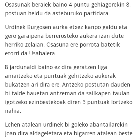
Osasunak beraiek baino 4 puntu gehiagorekin 8.
postuan heldu da asteburuko partidara.
Urdinek Burgosen aurka etxez kanpo galdu eta
gero garaipena berrerosteko aukera izan dute
herriko zelaian, Osasuna ere porrota batetik
etorri da Usabalera.
8 jardunaldi baino ez dira geratzen liga
amaitzeko eta puntuak gehitzeko aukerak
bukatzen ari dira ere. Antzeko postutan dauden
bi talde hauetan antzeman da sailkapen taulan
igotzeko ezinbestekoak diren 3 puntuak lortzeko
nahia.
Lehen atalean urdinek bi goleko abantailarekin
joan dira aldageletara eta bigarren atalean beste