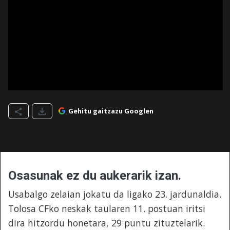
Gehitu gaitzazu Googlen
Osasunak ez du aukerarik izan.
Usabalgo zelaian jokatu da ligako 23. jardunaldia.
Tolosa CFko neskak taularen 11. postuan iritsi
dira hitzordu honetara, 29 puntu zituztelarik.