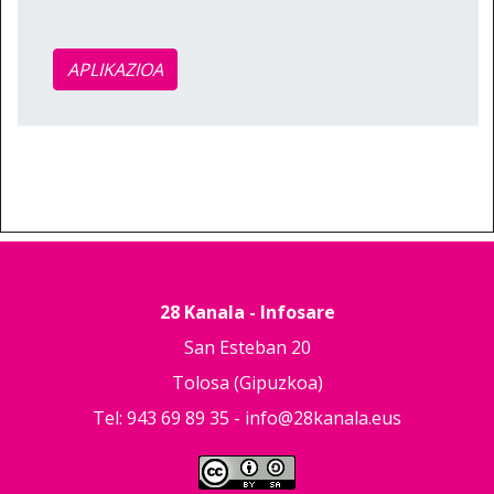
APLIKAZIOA
28 Kanala - Infosare
San Esteban 20
Tolosa (Gipuzkoa)
Tel: 943 69 89 35 -
info@28kanala.eus