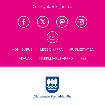
Codesyntaxek garatua
HONI BURUZ
LEGE OHARRA
PUBLIZITATEA
ARAUAK
HARREMANETARAKO
RSS