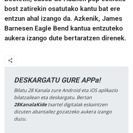
bost zatirekin osatutako kantu bat ere
entzun ahal izango da. Azkenik, James
Barnesen Eagle Bend kantua entzuteko
aukera izango dute bertaratzen direnek.
DESKARGATU GURE APPa!
Bilatu 28 Kanala zure Android eta iOS aplikazio
bilatzailean eta deskargatu. Bertan
28KanalaKide
txartel digitalak eskaintzen
dizuten abantailez gozatzeko aukera izango
duzu.