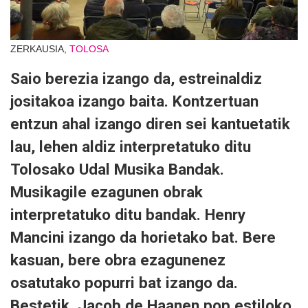
ZERKAUSIA,
TOLOSA
Saio berezia izango da, estreinaldiz
jositakoa izango baita. Kontzertuan
entzun ahal izango diren sei kantuetatik
lau, lehen aldiz interpretatuko ditu
Tolosako Udal Musika Bandak.
Musikagile ezagunen obrak
interpretatuko ditu bandak. Henry
Mancini izango da horietako bat. Bere
kasuan, bere obra ezagunenez
osatutako popurri bat izango da.
Bestetik, Jacob de Haanen pop estiloko