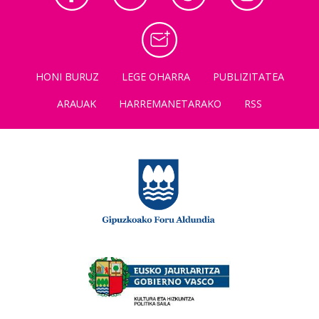
HONI BURUZ
LEGE OHARRA
PUBLIZITATEA
ARAUAK
HARREMANETARAKO
RSS