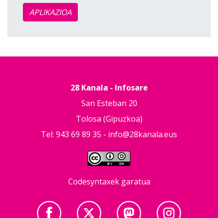
APLIKAZIOA
28 Kanala - Infosare
San Esteban 20
Tolosa (Gipuzkoa)
Tel: 943 69 89 35 -
info@28kanala.eus
Codesyntaxek garatua