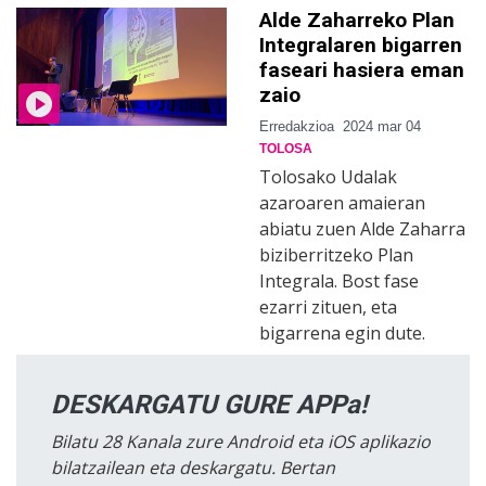
Alde Zaharreko Plan
Integralaren bigarren
faseari hasiera eman
zaio
Erredakzioa
2024 mar 04
TOLOSA
Tolosako Udalak
azaroaren amaieran
abiatu zuen Alde Zaharra
biziberritzeko Plan
Integrala. Bost fase
ezarri zituen, eta
bigarrena egin dute.
DESKARGATU GURE APPa!
Bilatu 28 Kanala zure Android eta iOS aplikazio
bilatzailean eta deskargatu. Bertan