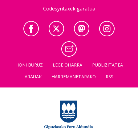
Codesyntaxek garatua
HONI BURUZ
LEGE OHARRA
PUBLIZITATEA
ARAUAK
HARREMANETARAKO
RSS