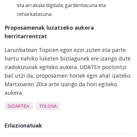
eta arrakala digitala; gardentasuna eta
zeharkatasuna.
Proposamenak luzatzeko aukera
herritarrentzat
Larunbatean Topicen egon ezin zuten eta parte
hartu nahiko luketen bizilagunek ere izango dute
iradokizunak egiteko aukera. UDATEn postontzi
bat utzi da, proposamen horiek egin ahal izateko.
Martxoaren 20ra arte izango da hori egiteko
aukera.
GIZARTEA
TOLOSA
Erlazionatuak