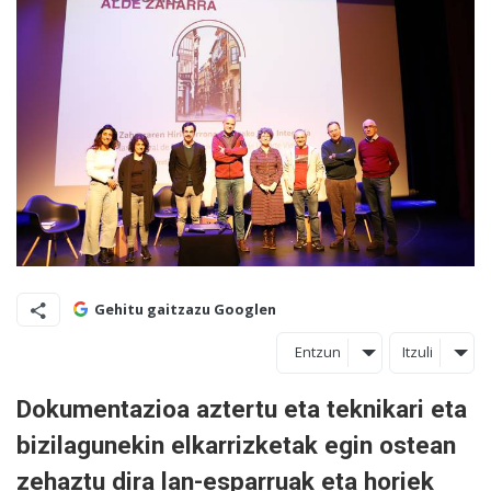
Gehitu gaitzazu Googlen
Entzun
Itzuli
Dokumentazioa aztertu eta teknikari eta
bizilagunekin elkarrizketak egin ostean
zehaztu dira lan-esparruak eta horiek