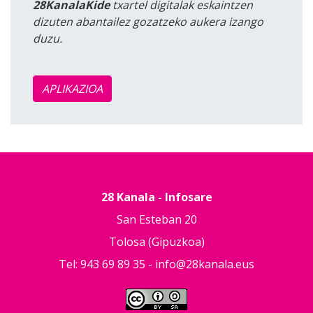
28KanalaKide
txartel digitalak eskaintzen
dizuten abantailez gozatzeko aukera izango
duzu.
APLIKAZIOA
28 Kanala - Infosare
San Esteban 20
Tolosa (Gipuzkoa)
Tel: 943 69 89 35 -
info@28kanala.eus