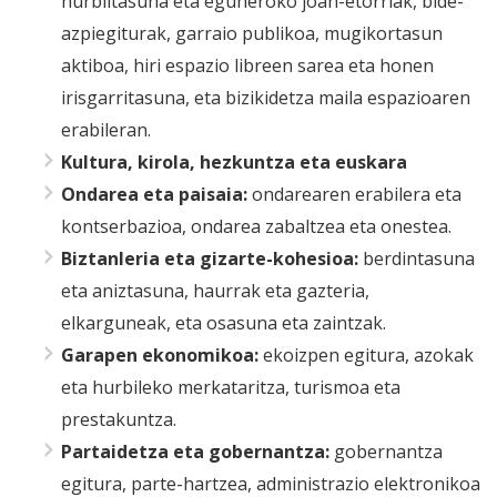
hurbiltasuna eta eguneroko joan-etorriak, bide-
azpiegiturak, garraio publikoa, mugikortasun
aktiboa, hiri espazio libreen sarea eta honen
irisgarritasuna, eta bizikidetza maila espazioaren
erabileran.
Kultura, kirola, hezkuntza eta euskara
Ondarea eta paisaia:
ondarearen erabilera eta
kontserbazioa, ondarea zabaltzea eta onestea.
Biztanleria eta gizarte-kohesioa:
berdintasuna
eta aniztasuna, haurrak eta gazteria,
elkarguneak, eta osasuna eta zaintzak.
Garapen ekonomikoa:
ekoizpen egitura, azokak
eta hurbileko merkataritza, turismoa eta
prestakuntza.
Partaidetza eta gobernantza:
gobernantza
egitura, parte-hartzea, administrazio elektronikoa