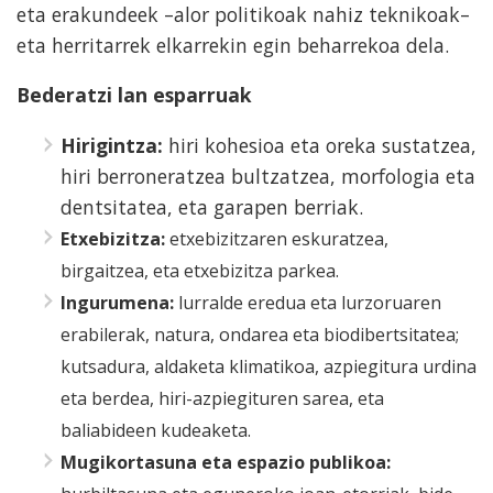
eta erakundeek –alor politikoak nahiz teknikoak–
eta herritarrek elkarrekin egin beharrekoa dela.
Bederatzi lan esparruak
Hirigintza:
hiri kohesioa eta oreka sustatzea,
hiri berroneratzea bultzatzea, morfologia eta
dentsitatea, eta garapen berriak.
Etxebizitza:
etxebizitzaren eskuratzea,
birgaitzea, eta etxebizitza parkea.
Ingurumena:
lurralde eredua eta lurzoruaren
erabilerak, natura, ondarea eta biodibertsitatea;
kutsadura, aldaketa klimatikoa, azpiegitura urdina
eta berdea, hiri-azpiegituren sarea, eta
baliabideen kudeaketa.
Mugikortasuna eta espazio publikoa: