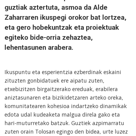
guztiak aztertuta, asmoa da Alde
Zaharraren ikuspegi orokor bat lortzea,
eta gero hobekuntzak eta proiektuak
egiteko bide-orria zehaztea,
lehentasunen arabera.
Ikuspuntu eta esperientzia ezberdinak eskaini
zituzten gonbidatuek ere aipatu zuten,
etxebizitzen birgaitzerako ereduak, erabilera
aniztasunaren eta bizikidetzaren arteko oreka,
komunitatearen kohesioa indartzeko dinamikak
edota udal kudeaketa malgua direla gako eta
hari-muturretako batzuk. Guztiek azpimarratu
zuten orain Tolosan egingo den bidea, urte luzez