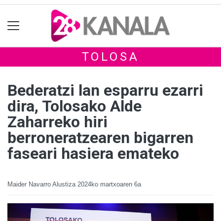
TOLOSA
Bederatzi lan esparru ezarri
dira, Tolosako Alde
Zaharreko hiri
berroneratzearen bigarren
faseari hasiera emateko
Maider Navarro Alustiza
2024ko martxoaren 6a