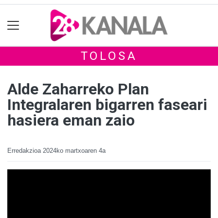
TOLOSA
Alde Zaharreko Plan
Integralaren bigarren faseari
hasiera eman zaio
Erredakzioa
2024ko martxoaren 4a