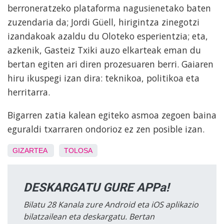
berroneratzeko plataforma nagusienetako baten
zuzendaria da; Jordi Güell, hirigintza zinegotzi
izandakoak azaldu du Oloteko esperientzia; eta,
azkenik, Gasteiz Txiki auzo elkarteak eman du
bertan egiten ari diren prozesuaren berri. Gaiaren
hiru ikuspegi izan dira: teknikoa, politikoa eta
herritarra.
Bigarren zatia kalean egiteko asmoa zegoen baina
eguraldi txarraren ondorioz ez zen posible izan.
GIZARTEA
TOLOSA
DESKARGATU GURE APPa!
Bilatu 28 Kanala zure Android eta iOS aplikazio
bilatzailean eta deskargatu. Bertan