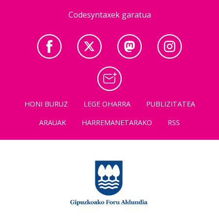
Codesyntaxek garatua
HONI BURUZ
LEGE OHARRA
PUBLIZITATEA
ARAUAK
HARREMANETARAKO
RSS