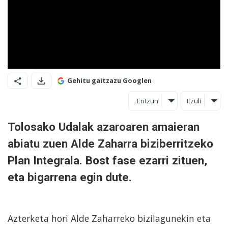
Gehitu gaitzazu Googlen
Entzun
Itzuli
Tolosako Udalak azaroaren amaieran
abiatu zuen Alde Zaharra biziberritzeko
Plan Integrala. Bost fase ezarri zituen,
eta bigarrena egin dute.
Azterketa hori Alde Zaharreko bizilagunekin eta