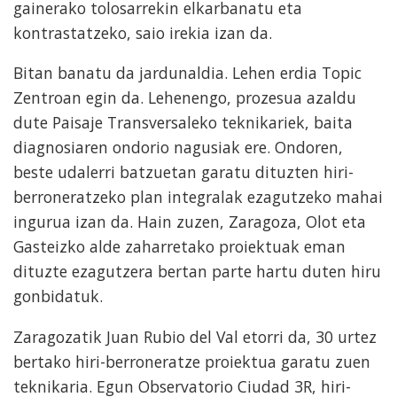
gainerako tolosarrekin elkarbanatu eta
kontrastatzeko, saio irekia izan da.
Bitan banatu da jardunaldia. Lehen erdia Topic
Zentroan egin da. Lehenengo, prozesua azaldu
dute Paisaje Transversaleko teknikariek, baita
diagnosiaren ondorio nagusiak ere. Ondoren,
beste udalerri batzuetan garatu dituzten hiri-
berroneratzeko plan integralak ezagutzeko mahai
ingurua izan da. Hain zuzen, Zaragoza, Olot eta
Gasteizko alde zaharretako proiektuak eman
dituzte ezagutzera bertan parte hartu duten hiru
gonbidatuk.
Zaragozatik Juan Rubio del Val etorri da, 30 urtez
bertako hiri-berroneratze proiektua garatu zuen
teknikaria. Egun Observatorio Ciudad 3R, hiri-