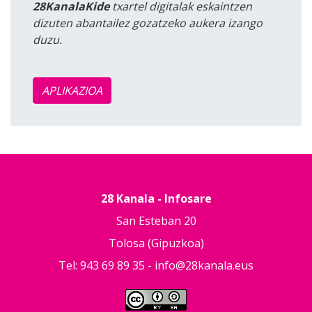
28KanalaKide
txartel digitalak eskaintzen
dizuten abantailez gozatzeko aukera izango
duzu.
APLIKAZIOA
28 Kanala - Infosare
San Esteban 20
Tolosa (Gipuzkoa)
Tel: 943 69 89 35 -
info@28kanala.eus