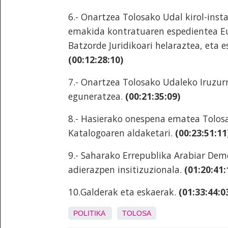
6.- Onartzea Tolosako Udal kirol-inst
emakida kontratuaren espedientea E
Batzorde Juridikoari helaraztea, eta 
(00:12:28:10)
7.- Onartzea Tolosako Udaleko Iruzur
eguneratzea.
(00:21:35:09)
8.- Hasierako onespena ematea Tolos
Katalogoaren aldaketari.
(00:23:51:11
9.- Saharako Errepublika Arabiar Dem
adierazpen insitizuzionala.
(01:20:41:
10.Galderak eta eskaerak.
(01:33:44:0
POLITIKA
TOLOSA