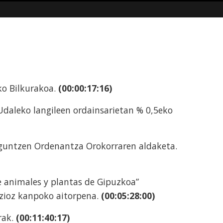
ko Bilkurakoa.
(00:00:17:16)
Udaleko langileen ordainsarietan % 0,5eko
aguntzen Ordenantza Orokorraren aldaketa.
e animales y plantas de Gipuzkoa”
izioz kanpoko aitorpena.
(00:05:28:00)
rak.
(00:11:40:17)