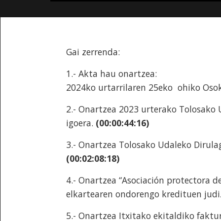
Gai zerrenda:
1.- Akta hau onartzea:
2024ko urtarrilaren 25eko ohiko Oso
2.- Onartzea 2023 urterako Tolosako 
igoera.
(00:00:44:16)
3.- Onartzea Tolosako Udaleko Dirul
(00:02:08:18)
4.- Onartzea “Asociación protectora d
elkartearen ondorengo kredituen jud
5.- Onartzea Itxitako ekitaldiko faktu