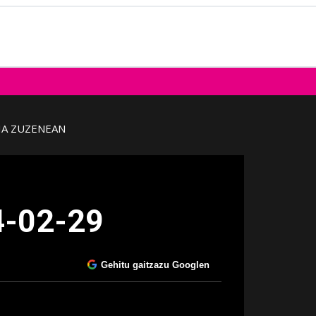
IA ZUZENEAN
4-02-29
Gehitu gaitzazu Googlen