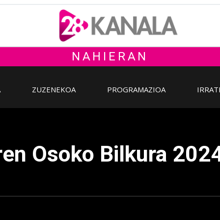
NAHIERAN
A
ZUZENEKOA
PROGRAMAZIOA
IRRAT
ren Osoko Bilkura 202