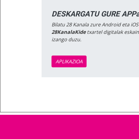
DESKARGATU GURE APPa
Bilatu 28 Kanala zure Android eta iOS
28KanalaKide
txartel digitalak eska
izango duzu.
APLIKAZIOA