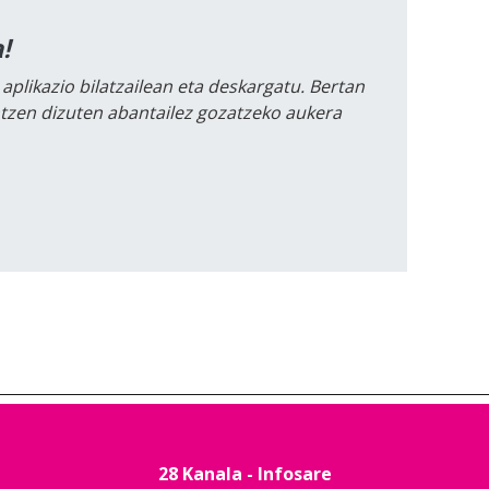
!
 aplikazio bilatzailean eta deskargatu. Bertan
intzen dizuten abantailez gozatzeko aukera
28 Kanala - Infosare