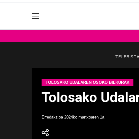
TELEBIST
TOLOSAKO UDALAREN OSOKO BILKURAK
Tolosako Udala
Erredakzioa
2024ko martxoaren 1a