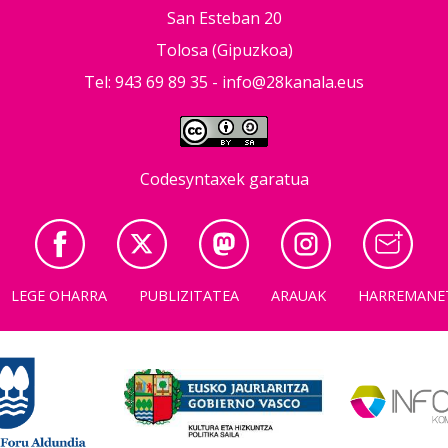
San Esteban 20
Tolosa (Gipuzkoa)
Tel: 943 69 89 35 -
info@28kanala.eus
Codesyntaxek garatua
LEGE OHARRA
PUBLIZITATEA
ARAUAK
HARREMANE