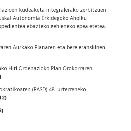
alazioen kudeaketa integralerako zerbitzuen
uskal Autonomia Erkidegoko Aholku
espedientea ebazteko gehieneko epea etetea.
raren Aurkako Planaren eta bere eranskinen
ako Hiri Ordenazioko Plan Orokorraren
)
okratikoaren (RASD) 48. urterreneko
12)
3)