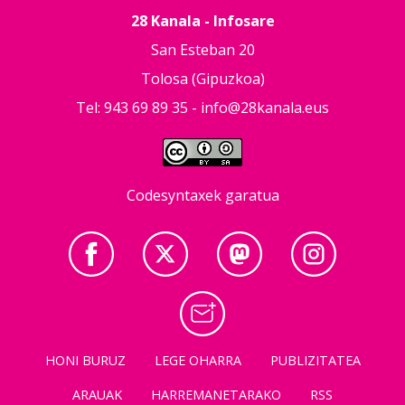
28 Kanala - Infosare
San Esteban 20
Tolosa (Gipuzkoa)
Tel: 943 69 89 35 -
info@28kanala.eus
Codesyntaxek garatua
HONI BURUZ
LEGE OHARRA
PUBLIZITATEA
ARAUAK
HARREMANETARAKO
RSS