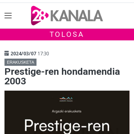
TOLOSA
2024/03/07
17:30
ERAKUSKETA
Prestige-ren hondamendia
2003