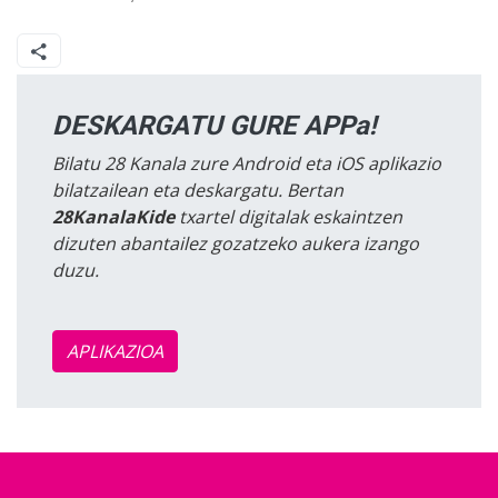
DESKARGATU GURE APPa!
Bilatu 28 Kanala zure Android eta iOS aplikazio
bilatzailean eta deskargatu. Bertan
28KanalaKide
txartel digitalak eskaintzen
dizuten abantailez gozatzeko aukera izango
duzu.
APLIKAZIOA