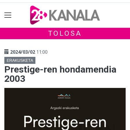
TOLOSA
2024/03/02
11:00
ERAKUSKETA
Prestige-ren hondamendia
2003