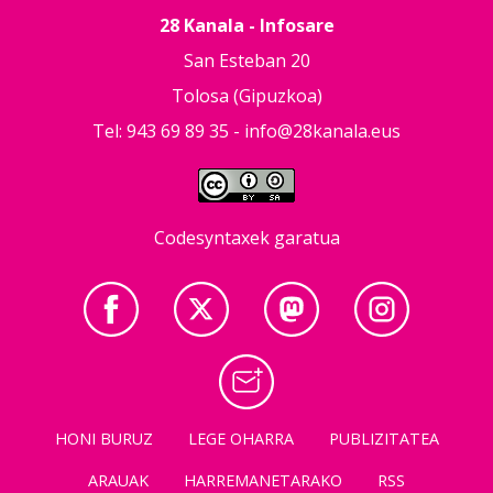
28 Kanala - Infosare
San Esteban 20
Tolosa (Gipuzkoa)
Tel: 943 69 89 35 -
info@28kanala.eus
Codesyntaxek garatua
HONI BURUZ
LEGE OHARRA
PUBLIZITATEA
ARAUAK
HARREMANETARAKO
RSS