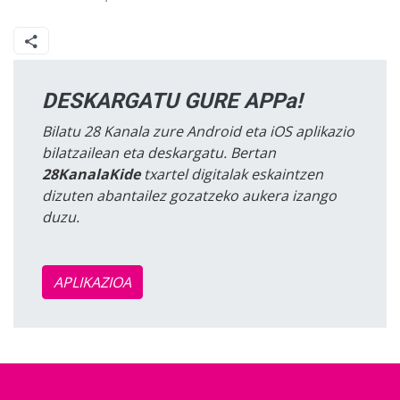
DESKARGATU GURE APPa!
Bilatu 28 Kanala zure Android eta iOS aplikazio
bilatzailean eta deskargatu. Bertan
28KanalaKide
txartel digitalak eskaintzen
dizuten abantailez gozatzeko aukera izango
duzu.
APLIKAZIOA