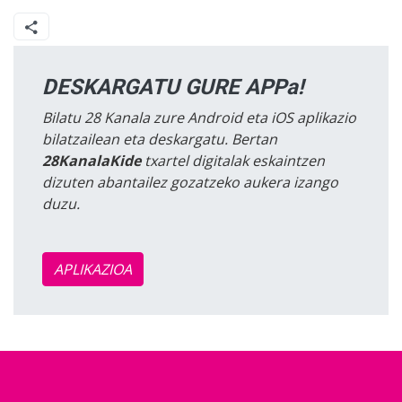
DESKARGATU GURE APPa!
Bilatu 28 Kanala zure Android eta iOS aplikazio
bilatzailean eta deskargatu. Bertan
28KanalaKide
txartel digitalak eskaintzen
dizuten abantailez gozatzeko aukera izango
duzu.
APLIKAZIOA