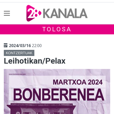
TOLOSA
2024/03/16
22:00
KONTZERTUAK
Leihotikan/Pelax