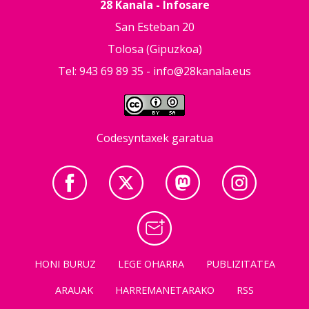
28 Kanala - Infosare
San Esteban 20
Tolosa (Gipuzkoa)
Tel: 943 69 89 35 -
info@28kanala.eus
Codesyntaxek garatua
HONI BURUZ
LEGE OHARRA
PUBLIZITATEA
ARAUAK
HARREMANETARAKO
RSS