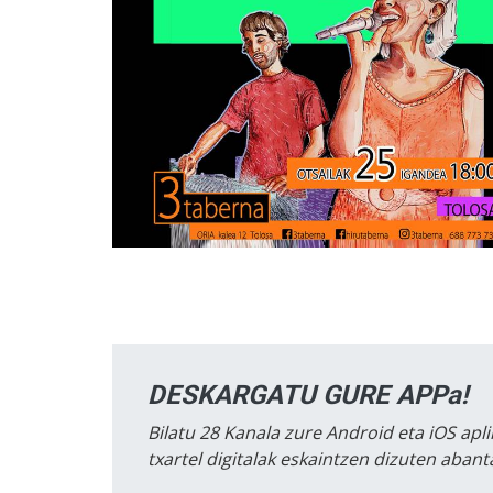
DESKARGATU GURE APPa!
Bilatu 28 Kanala zure Android eta iOS apli
txartel digitalak eskaintzen dizuten aban