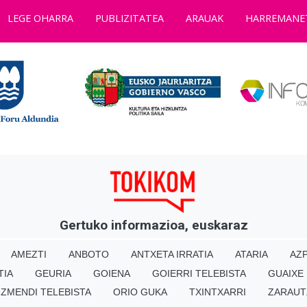
LEGE OHARRA
PUBLIZITATEA
ARAUAK
HARREMANE
Gertuko informazioa, euskaraz
AMEZTI
ANBOTO
ANTXETA IRRATIA
ATARIA
AZP
TIA
GEURIA
GOIENA
GOIERRI TELEBISTA
GUAIXE
IZMENDI TELEBISTA
ORIO GUKA
TXINTXARRI
ZARAUT