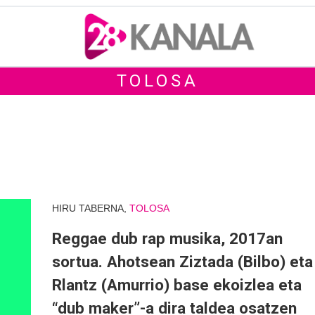
TOLOSA
HIRU TABERNA,
TOLOSA
Reggae dub rap musika, 2017an
sortua. Ahotsean Ziztada (Bilbo) eta
Rlantz (Amurrio) base ekoizlea eta
“dub maker”-a dira taldea osatzen