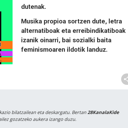
dutenak.
Musika propioa sortzen dute, letra
alternatiboak eta erreibindikatiboak
izanik oinarri, bai sozialki baita
feminismoaren ildotik landuz.
kazio bilatzailean eta deskargatu. Bertan
28KanalaKide
tailez gozatzeko aukera izango duzu.