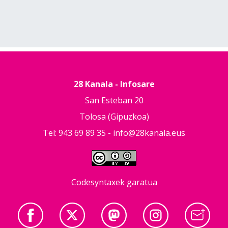
28 Kanala - Infosare
San Esteban 20
Tolosa (Gipuzkoa)
Tel: 943 69 89 35 -
info@28kanala.eus
Codesyntaxek garatua