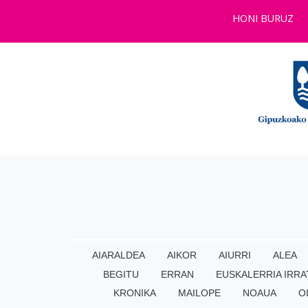
HONI BURUZ
AIARALDEA
AIKOR
AIURRI
ALEA
BEGITU
ERRAN
EUSKALERRIA IRRA
KRONIKA
MAILOPE
NOAUA
O