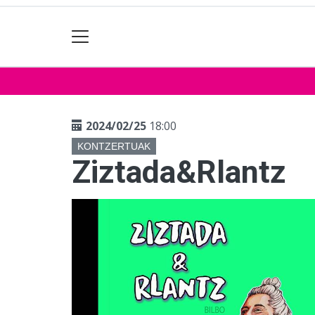
2024/02/25
18:00
KONTZERTUAK
Ziztada&Rlantz