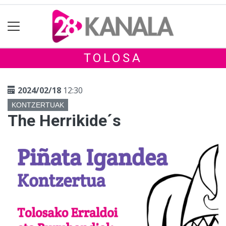
TOLOSA
2024/02/18
12:30
KONTZERTUAK
The Herrikide´s