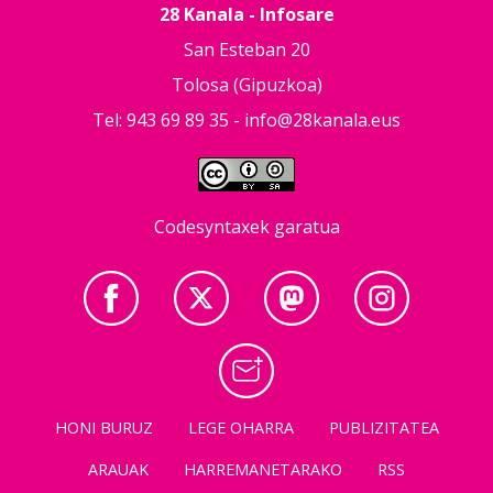
28 Kanala - Infosare
San Esteban 20
Tolosa (Gipuzkoa)
Tel: 943 69 89 35 -
info@28kanala.eus
Codesyntaxek garatua
HONI BURUZ
LEGE OHARRA
PUBLIZITATEA
ARAUAK
HARREMANETARAKO
RSS