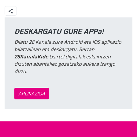
DESKARGATU GURE APPa!
Bilatu 28 Kanala zure Android eta iOS aplikazio
bilatzailean eta deskargatu. Bertan
28KanalaKide
txartel digitalak eskaintzen
dizuten abantailez gozatzeko aukera izango
duzu.
APLIKAZIOA