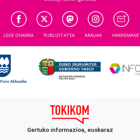
LEGE OHARRA
PUBLIZITATEA
ARAUAK
HARREMANE
Gertuko informazioa, euskaraz