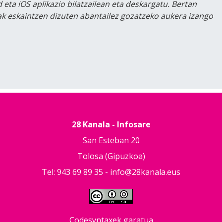
 eta iOS aplikazio bilatzailean eta deskargatu. Bertan
lak eskaintzen dizuten abantailez gozatzeko aukera izango
28 Kanala - Infosare
San Esteban 20
Tolosa (Gipuzkoa)
Tel: 943 69 89 35 -
info@28kanala.eus
Codesyntaxek garatua