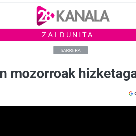
ZALDUNITA
SARRERA
n mozorroak hizketaga