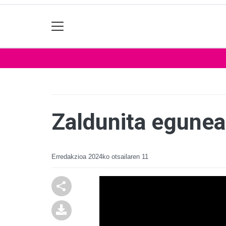
Zaldunita egunea
Erredakzioa
2024ko otsailaren 11