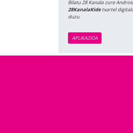
Bilatu 28 Kanala zure Android
28KanalaKide
txartel digita
duzu.
APLIKAZIOA