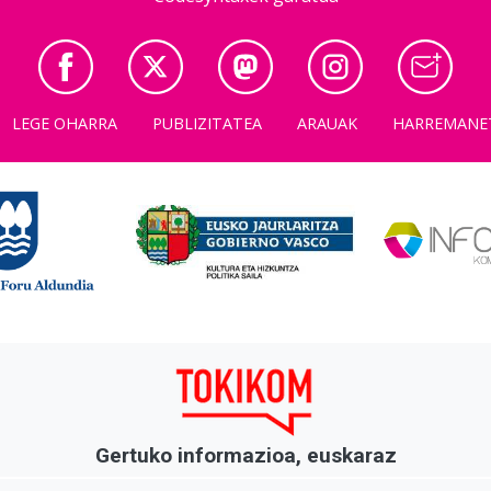
LEGE OHARRA
PUBLIZITATEA
ARAUAK
HARREMANE
Gertuko informazioa, euskaraz