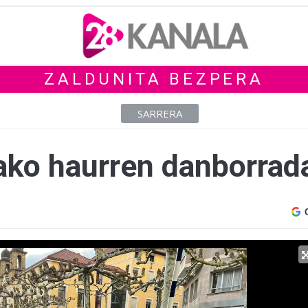
ZALDUNITA BEZPERA
SARRERA
ako haurren danborrada