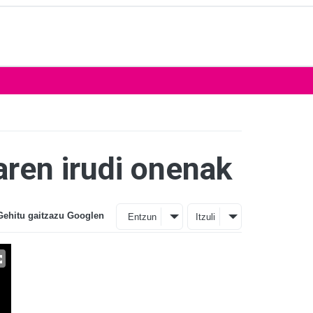
ren irudi onenak
Gehitu gaitzazu Googlen
Entzun
Itzuli