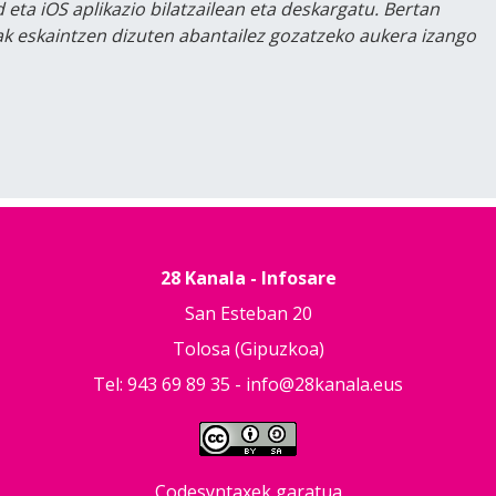
 eta iOS aplikazio bilatzailean eta deskargatu. Bertan
lak eskaintzen dizuten abantailez gozatzeko aukera izango
28 Kanala - Infosare
San Esteban 20
Tolosa (Gipuzkoa)
Tel: 943 69 89 35 -
info@28kanala.eus
Codesyntaxek garatua