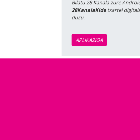
Bilatu 28 Kanala zure Android
28KanalaKide
txartel digita
duzu.
APLIKAZIOA