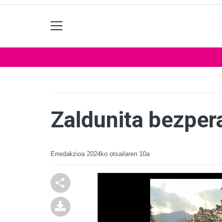
Zaldunita bezper
Erredakzioa
2024ko otsailaren 10a