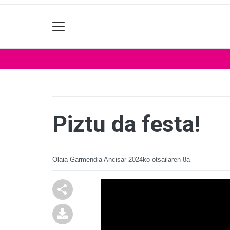
Piztu da festa!
Olaia Garmendia Ancisar
2024ko otsailaren 8a