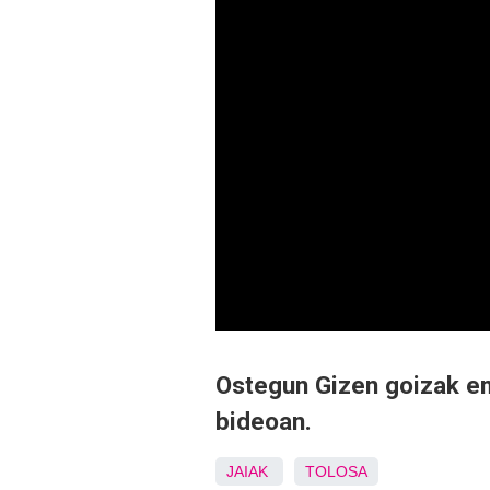
Ostegun Gizen goizak e
bideoan.
JAIAK
TOLOSA