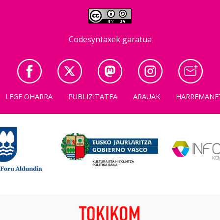
Codesyntaxek garatua
LEGE OHARRA
PUBLIZITATEA
ARAUAK
HARREMANE