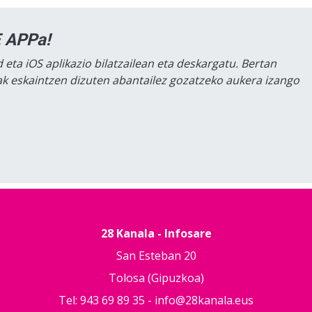
 APPa!
 eta iOS aplikazio bilatzailean eta deskargatu. Bertan
lak eskaintzen dizuten abantailez gozatzeko aukera izango
28 Kanala - Infosare
San Esteban 20
Tolosa (Gipuzkoa)
Tel: 943 69 89 35 -
info@28kanala.eus