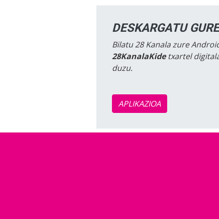
DESKARGATU GURE
Bilatu 28 Kanala zure Android
28KanalaKide
txartel digita
duzu.
APLIKAZIOA