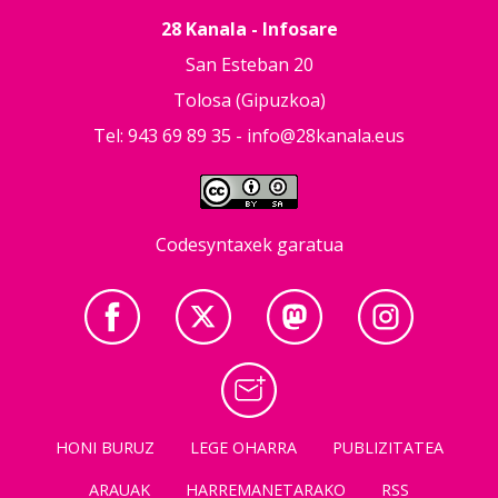
28 Kanala - Infosare
San Esteban 20
Tolosa (Gipuzkoa)
Tel: 943 69 89 35 -
info@28kanala.eus
Codesyntaxek garatua
HONI BURUZ
LEGE OHARRA
PUBLIZITATEA
ARAUAK
HARREMANETARAKO
RSS