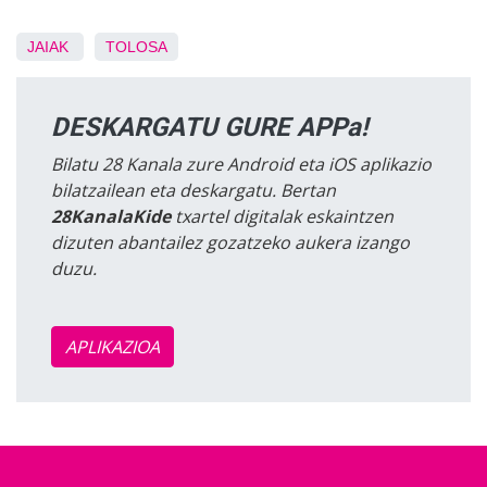
JAIAK
TOLOSA
DESKARGATU GURE APPa!
Bilatu 28 Kanala zure Android eta iOS aplikazio
bilatzailean eta deskargatu. Bertan
28KanalaKide
txartel digitalak eskaintzen
dizuten abantailez gozatzeko aukera izango
duzu.
APLIKAZIOA