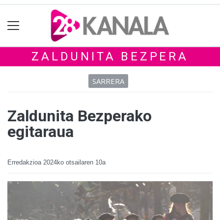
ZALDUNITA BEZPERA
SARRERA
Zaldunita Bezperako
egitaraua
Erredakzioa
2024ko otsailaren 10a