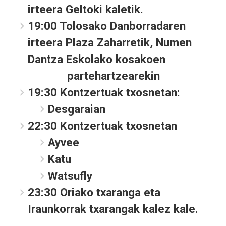
irteera Geltoki kaletik.
19:00 Tolosako Danborradaren
irteera Plaza Zaharretik, Numen
Dantza Eskolako kosakoen
partehartzearekin
19:30 Kontzertuak txosnetan:
Desgaraian
22:30 Kontzertuak txosnetan
Ayvee
Katu
Watsufly
23:30 Oriako txaranga eta
Iraunkorrak txarangak kalez kale.