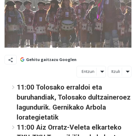
Gehitu gaitzazu Googlen
Entzun
Itzuli
11:00 Tolosako erraldoi eta
buruhandiak, Tolosako dultzaineroez
lagundurik. Gernikako Arbola
lorategietatik
11:00 Aiz Orratz-Veleta elkarteko