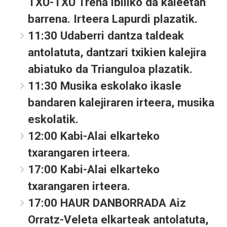
TXU-TXU Trena ibiliko da kaleetan
barrena. Irteera Lapurdi plazatik.
11:30 Udaberri dantza taldeak
antolatuta, dantzari txikien kalejira
abiatuko da Trianguloa plazatik.
11:30 Musika eskolako ikasle
bandaren kalejiraren irteera, musika
eskolatik.
12:00 Kabi-Alai elkarteko
txarangaren irteera.
17:00 Kabi-Alai elkarteko
txarangaren irteera.
17:00 HAUR DANBORRADA Aiz
Orratz-Veleta elkarteak antolatuta,