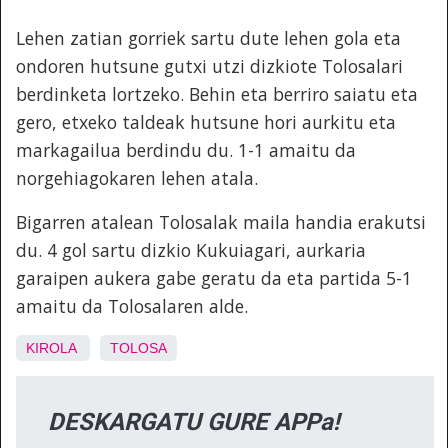
Lehen zatian gorriek sartu dute lehen gola eta
ondoren hutsune gutxi utzi dizkiote Tolosalari
berdinketa lortzeko. Behin eta berriro saiatu eta
gero, etxeko taldeak hutsune hori aurkitu eta
markagailua berdindu du. 1-1 amaitu da
norgehiagokaren lehen atala.
Bigarren atalean Tolosalak maila handia erakutsi
du. 4 gol sartu dizkio Kukuiagari, aurkaria
garaipen aukera gabe geratu da eta partida 5-1
amaitu da Tolosalaren alde.
KIROLA
TOLOSA
DESKARGATU GURE APPa!