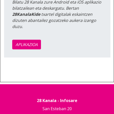
Bilatu 28 Kanala zure Android eta iOS aplikazio
bilatzailean eta deskargatu. Bertan
28KanalaKide
txartel digitalak eskaintzen
dizuten abantailez gozatzeko aukera izango
duzu.
APLIKAZIOA
28 Kanala - Infosare
San Esteban 20