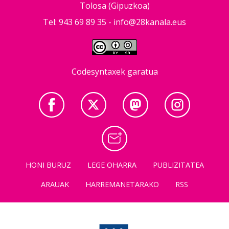
Tolosa (Gipuzkoa)
Tel: 943 69 89 35 -
info@28kanala.eus
Codesyntaxek garatua
HONI BURUZ
LEGE OHARRA
PUBLIZITATEA
ARAUAK
HARREMANETARAKO
RSS