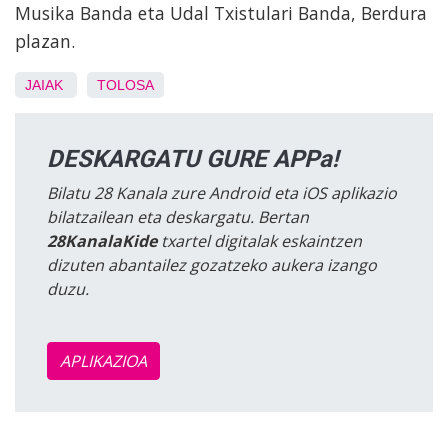
Musika Banda eta Udal Txistulari Banda, Berdura
plazan.
JAIAK
TOLOSA
DESKARGATU GURE APPa!
Bilatu 28 Kanala zure Android eta iOS aplikazio
bilatzailean eta deskargatu. Bertan
28KanalaKide
txartel digitalak eskaintzen
dizuten abantailez gozatzeko aukera izango
duzu.
APLIKAZIOA