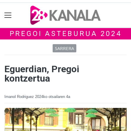
PREGOI ASTEBURUA 2024
SARRERA
Eguerdian, Pregoi
kontzertua
Imanol Rodriguez
2024ko otsailaren 4a