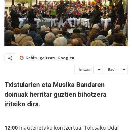
Gehitu gaitzazu Googlen
Entzun
Itzuli
Txistularien eta Musika Bandaren
doinuak herritar guztien bihotzera
iritsiko dira.
12:00
Inauterietako kontzertua: Tolosako Udal