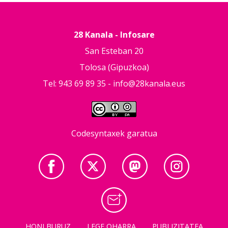
28 Kanala - Infosare
San Esteban 20
Tolosa (Gipuzkoa)
Tel: 943 69 89 35 -
info@28kanala.eus
Codesyntaxek garatua
HONI BURUZ
LEGE OHARRA
PUBLIZITATEA