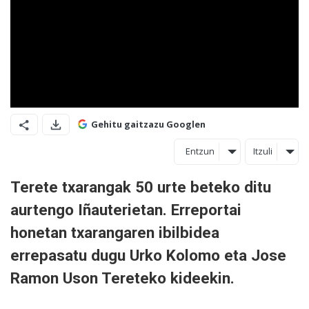
Gehitu gaitzazu Googlen
Entzun
Itzuli
Terete txarangak 50 urte beteko ditu
aurtengo Iñauterietan. Erreportai
honetan txarangaren ibilbidea
errepasatu dugu Urko Kolomo eta Jose
Ramon Uson Tereteko kideekin.