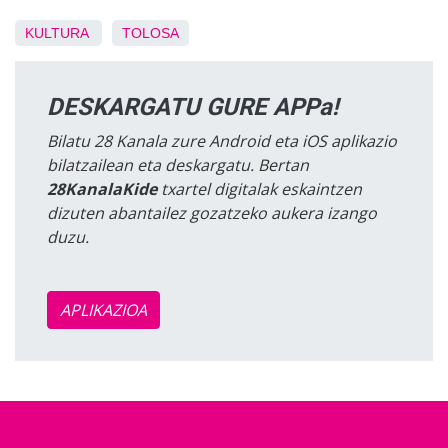
KULTURA
TOLOSA
DESKARGATU GURE APPa!
Bilatu 28 Kanala zure Android eta iOS aplikazio
bilatzailean eta deskargatu. Bertan
28KanalaKide
txartel digitalak eskaintzen
dizuten abantailez gozatzeko aukera izango
duzu.
APLIKAZIOA