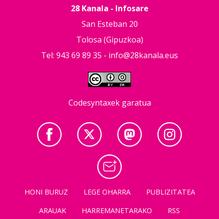
28 Kanala - Infosare
San Esteban 20
Tolosa (Gipuzkoa)
Tel: 943 69 89 35 -
info@28kanala.eus
Codesyntaxek garatua
HONI BURUZ
LEGE OHARRA
PUBLIZITATEA
ARAUAK
HARREMANETARAKO
RSS