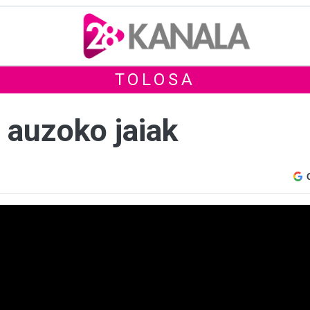
TOLOSA
 auzoko jaiak