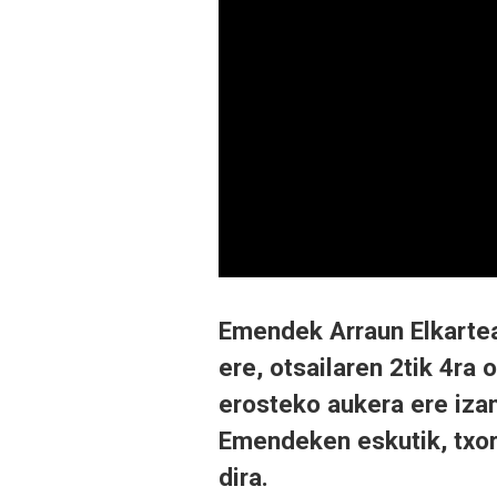
Emendek Arraun Elkarteak
ere, otsailaren 2tik 4ra
erosteko aukera ere izan
Emendeken eskutik, txor
dira.