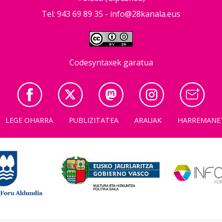
Tel: 943 69 89 35 -
info@28kanala.eus
Codesyntaxek garatua
LEGE OHARRA
PUBLIZITATEA
ARAUAK
HARREMANE