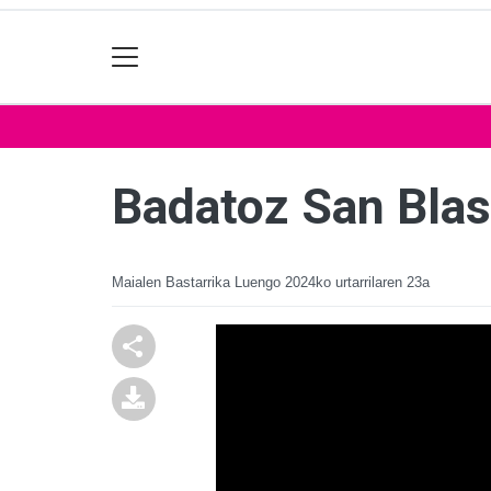
Badatoz San Blas
Maialen Bastarrika Luengo
2024ko urtarrilaren 23a