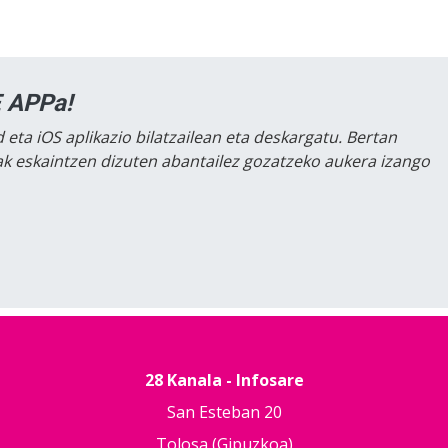
 APPa!
 eta iOS aplikazio bilatzailean eta deskargatu. Bertan
lak eskaintzen dizuten abantailez gozatzeko aukera izango
28 Kanala - Infosare
San Esteban 20
Tolosa (Gipuzkoa)