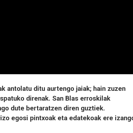
 antolatu ditu aurtengo jaiak; hain zuzen
 ospatuko direnak. San Blas erroskilak
go dute bertaratzen diren guztiek.
izo egosi pintxoak eta edatekoak ere izang