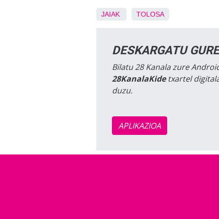
JAIAK
TOLOSA
DESKARGATU GURE
Bilatu 28 Kanala zure Android
28KanalaKide
txartel digita
duzu.
APLIKAZIOA