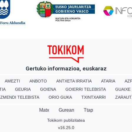
Gertuko informazioa, euskaraz
AMEZTI
ANBOTO
ANTXETA IRRATIA
ATARIA
AZP
TIA
GEURIA
GOIENA
GOIERRI TELEBISTA
GUAIXE
IZMENDI TELEBISTA
ORIO GUKA
TXINTXARRI
ZARAUT
Matx
Gurean
Ttap
Tokikom publizitatea
v16.25.0