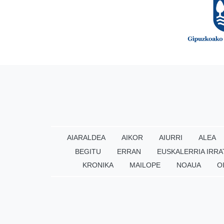
AIARALDEA
AIKOR
AIURRI
ALEA
BEGITU
ERRAN
EUSKALERRIA IRRA
KRONIKA
MAILOPE
NOAUA
O