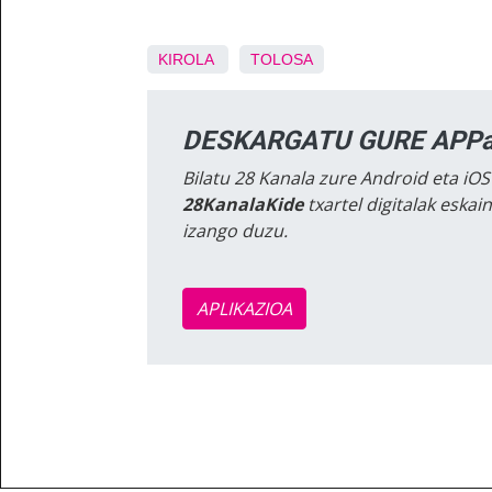
KIROLA
TOLOSA
DESKARGATU GURE APPa
Bilatu 28 Kanala zure Android eta iOS
28KanalaKide
txartel digitalak eska
izango duzu.
APLIKAZIOA