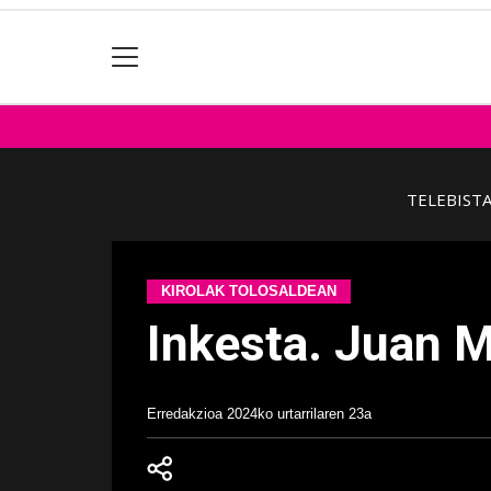
TELEBIST
KIROLAK TOLOSALDEAN
Inkesta. Juan M
Erredakzioa
2024ko urtarrilaren 23a