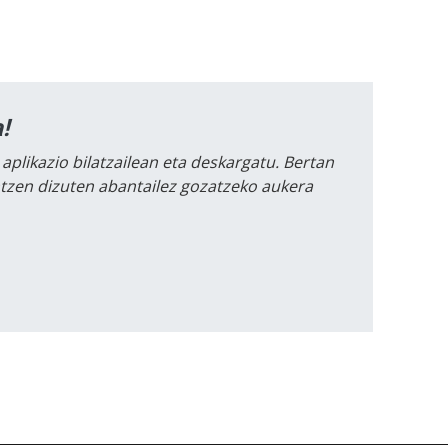
!
 aplikazio bilatzailean eta deskargatu. Bertan
intzen dizuten abantailez gozatzeko aukera