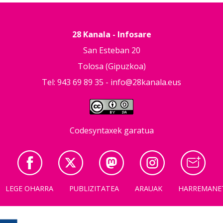
28 Kanala - Infosare
San Esteban 20
Tolosa (Gipuzkoa)
Tel: 943 69 89 35 -
info@28kanala.eus
Codesyntaxek garatua
LEGE OHARRA
PUBLIZITATEA
ARAUAK
HARREMANE