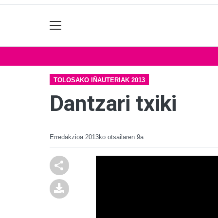
TOLOSAKO IÑAUTERIAK 2013
Dantzari txiki
Erredakzioa
2013ko otsailaren 9a