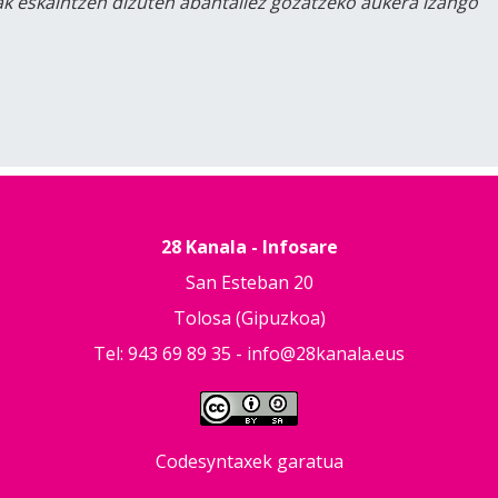
lak eskaintzen dizuten abantailez gozatzeko aukera izango
28 Kanala - Infosare
San Esteban 20
Tolosa (Gipuzkoa)
Tel: 943 69 89 35 -
info@28kanala.eus
Codesyntaxek garatua