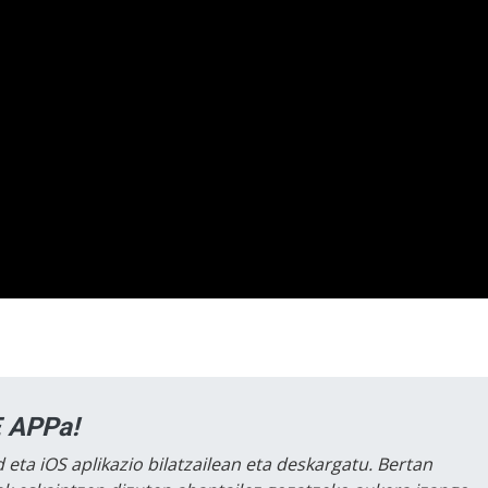
 APPa!
 eta iOS aplikazio bilatzailean eta deskargatu. Bertan