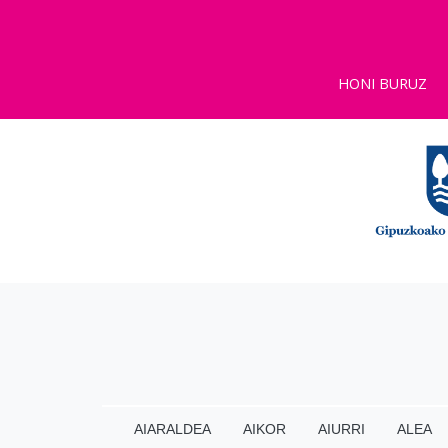
HONI BURUZ
AIARALDEA
AIKOR
AIURRI
ALEA