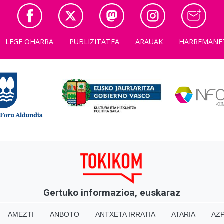
LEGE OHARRA
PUBLIZITATEA
ARAUAK
HARREMANE
Gertuko informazioa, euskaraz
AMEZTI
ANBOTO
ANTXETA IRRATIA
ATARIA
AZP