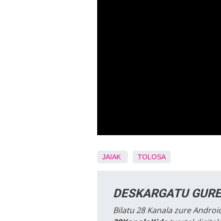
JAIAK
TOLOSA
DESKARGATU GURE
Bilatu 28 Kanala zure Android