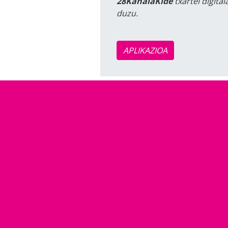
28KanalaKide
txartel digita
duzu.
APLIKAZIOA