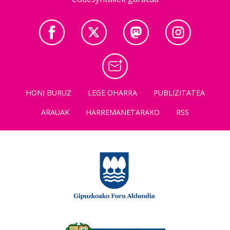
HONI BURUZ
LEGE OHARRA
PUBLIZITATEA
ARAUAK
HARREMANETARAKO
RSS