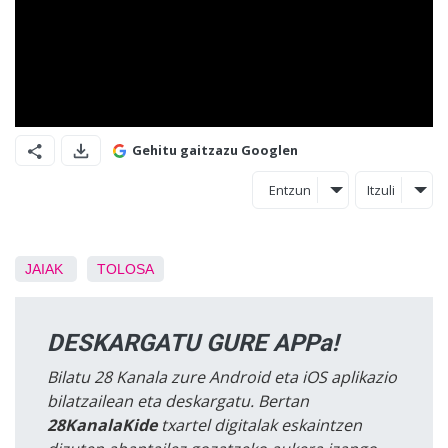
Gehitu gaitzazu Googlen
Entzun
Itzuli
JAIAK
TOLOSA
DESKARGATU GURE APPa!
Bilatu 28 Kanala zure Android eta iOS aplikazio
bilatzailean eta deskargatu. Bertan
28KanalaKide
txartel digitalak eskaintzen