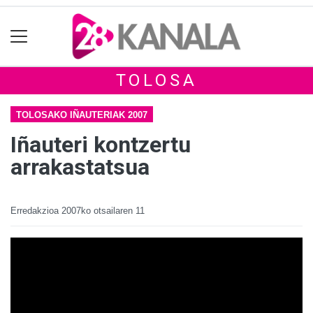
TOLOSA
TOLOSAKO IÑAUTERIAK 2007
Iñauteri kontzertu
arrakastatsua
Erredakzioa
2007ko otsailaren 11