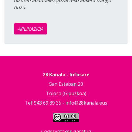
dizuten abantailez gozatzeko aukera izango
duzu.
APLIKAZIOA
28 Kanala - Infosare
San Esteban 20
Tolosa (Gipuzkoa)
Tel: 943 69 89 35 -
info@28kanala.eus
Codesyntaxek garatua