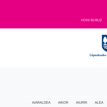
HONI BURUZ
AIARALDEA
AIKOR
AIURRI
ALEA