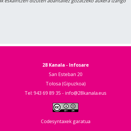
lak eskaintzen dizuten abantailez gozatzeko aukera izango
28 Kanala - Infosare
San Esteban 20
Tolosa (Gipuzkoa)
Tel: 943 69 89 35 -
info@28kanala.eus
Codesyntaxek garatua