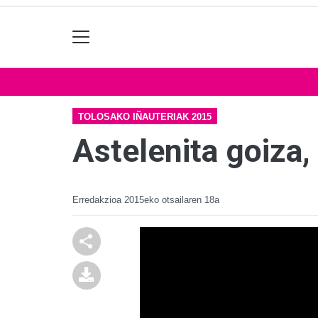
TOLOSAKO IÑAUTERIAK 2015
Astelenita goiza, 
Erredakzioa
2015eko otsailaren 18a