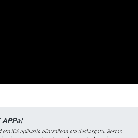
 APPa!
 eta iOS aplikazio bilatzailean eta deskargatu. Bertan