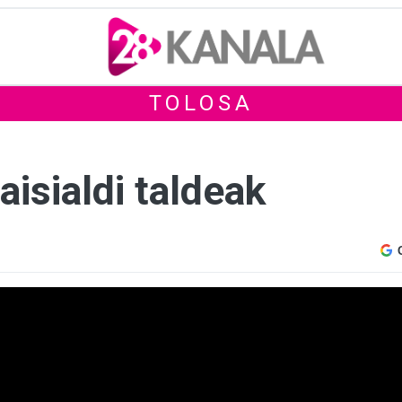
TOLOSA
aisialdi taldeak