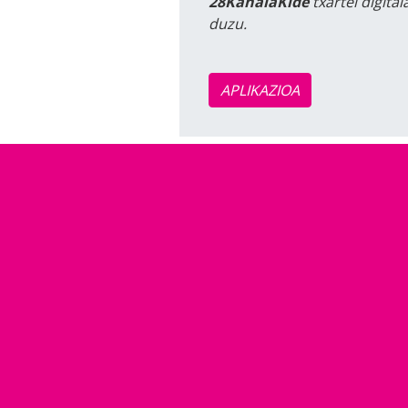
28KanalaKide
txartel digita
duzu.
APLIKAZIOA