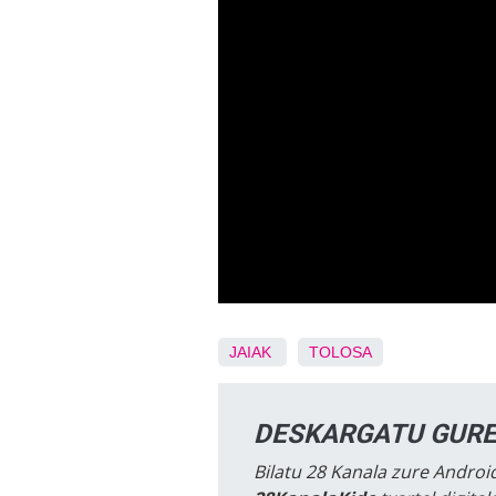
JAIAK
TOLOSA
DESKARGATU GURE
Bilatu 28 Kanala zure Android