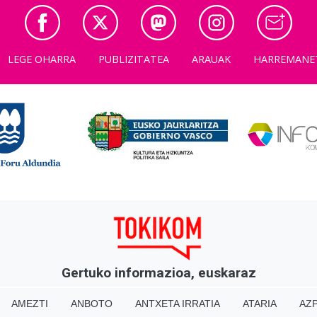
LEGE OHARRA
PUBLIZITATEA
ARAUAK
HARREMANE
Gertuko informazioa, euskaraz
AMEZTI
ANBOTO
ANTXETA IRRATIA
ATARIA
AZP