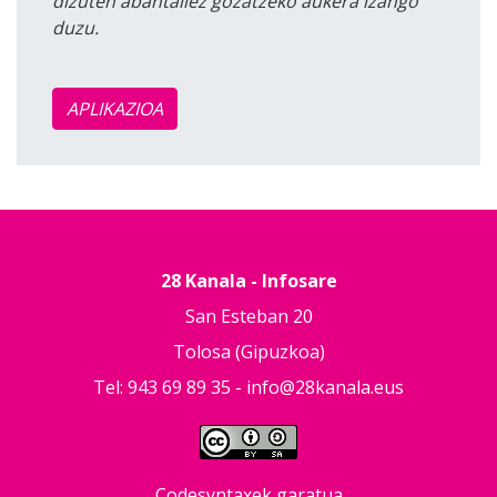
dizuten abantailez gozatzeko aukera izango
duzu.
APLIKAZIOA
28 Kanala - Infosare
San Esteban 20
Tolosa (Gipuzkoa)
Tel: 943 69 89 35 -
info@28kanala.eus
Codesyntaxek garatua