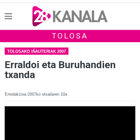
TOLOSA
TOLOSAKO IÑAUTERIAK 2007
Erraldoi eta Buruhandien
txanda
Erredakzioa
2007ko otsailaren 10a