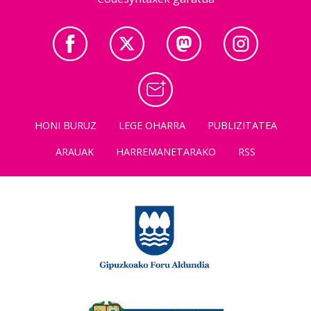
HONI BURUZ
LEGE OHARRA
PUBLIZITATEA
ARAUAK
HARREMANETARAKO
RSS