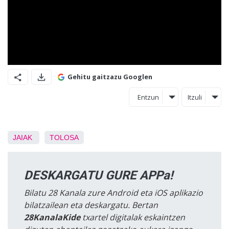
Gehitu gaitzazu Googlen
Entzun
Itzuli
JAIAK
TOLOSA
DESKARGATU GURE APPa!
Bilatu 28 Kanala zure Android eta iOS aplikazio
bilatzailean eta deskargatu. Bertan
28KanalaKide
txartel digitalak eskaintzen