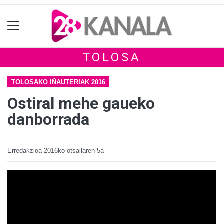
TOLOSA
TOLOSAKO IÑAUTERIAK 2016
Ostiral mehe gaueko
danborrada
Erredakzioa
2016ko otsailaren 5a