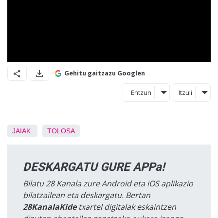
Gehitu gaitzazu Googlen
Entzun
Itzuli
JAIAK
TOLOSA
DESKARGATU GURE APPa!
Bilatu 28 Kanala zure Android eta iOS aplikazio
bilatzailean eta deskargatu. Bertan
28KanalaKide
txartel digitalak eskaintzen