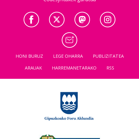
HONI BURUZ
LEGE OHARRA
PUBLIZITATEA
ARAUAK
HARREMANETARAKO
RSS