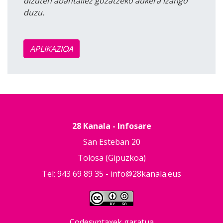
dizuten abantailez gozatzeko aukera izango
duzu.
APLIKAZIOA
28 Kanala - Infosare
San Esteban 20
Tolosa (Gipuzkoa)
Tel: 943 69 89 35 -
info@28kanala.eus
Codesyntaxek garatua