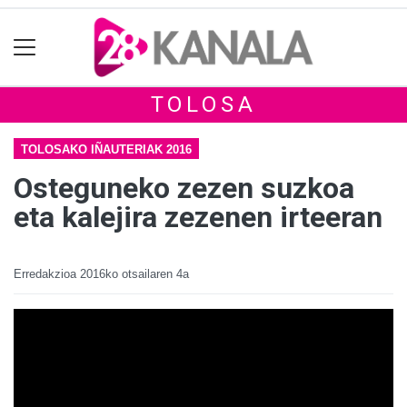
TOLOSA
TOLOSAKO IÑAUTERIAK 2016
Osteguneko zezen suzkoa
eta kalejira zezenen irteeran
Erredakzioa
2016ko otsailaren 4a