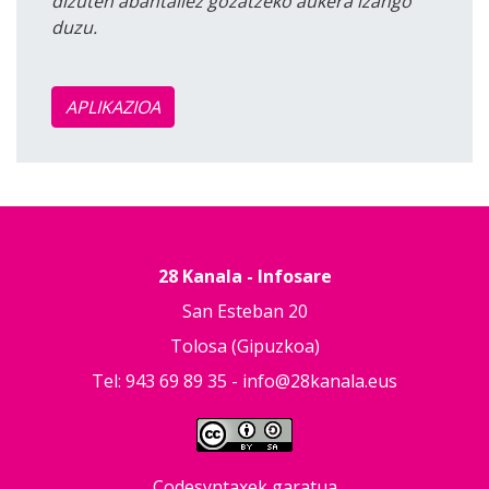
dizuten abantailez gozatzeko aukera izango
duzu.
APLIKAZIOA
28 Kanala - Infosare
San Esteban 20
Tolosa (Gipuzkoa)
Tel: 943 69 89 35 -
info@28kanala.eus
Codesyntaxek garatua