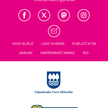
HONI BURUZ
LEGE OHARRA
PUBLIZITATEA
ARAUAK
HARREMANETARAKO
RSS