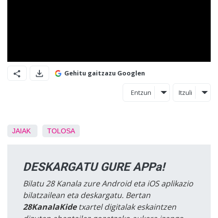
Gehitu gaitzazu Googlen
Entzun
Itzuli
JAIAK
TOLOSA
DESKARGATU GURE APPa!
Bilatu 28 Kanala zure Android eta iOS aplikazio
bilatzailean eta deskargatu. Bertan
28KanalaKide
txartel digitalak eskaintzen