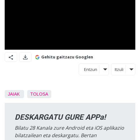
Gehitu gaitzazu Googlen
Entzun
Itzuli
JAIAK
TOLOSA
DESKARGATU GURE APPa!
Bilatu 28 Kanala zure Android eta iOS aplikazio
bilatzailean eta deskargatu. Bertan