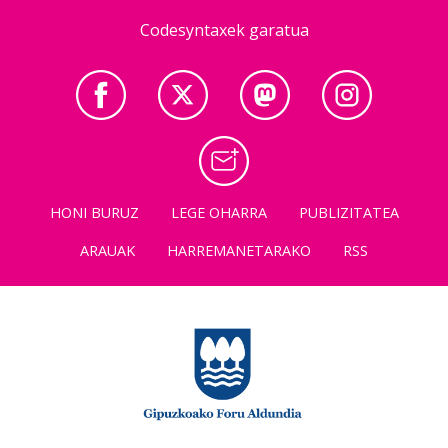
Codesyntaxek garatua
HONI BURUZ
LEGE OHARRA
PUBLIZITATEA
ARAUAK
HARREMANETARAKO
RSS