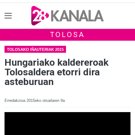
TOLOSA
TOLOSAKO IÑAUTERIAK 2015
Hungariako kaldereroak
Tolosaldera etorri dira
asteburuan
Erredakzioa
2015eko otsailaren 9a