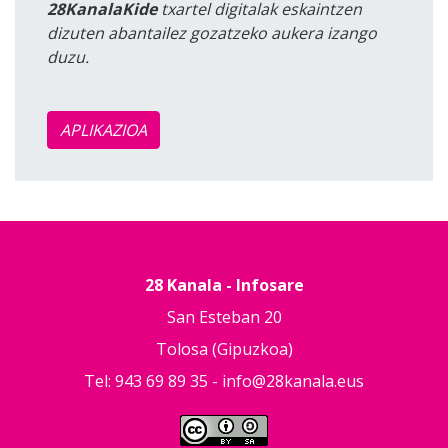
28KanalaKide
txartel digitalak eskaintzen
dizuten abantailez gozatzeko aukera izango
duzu.
APLIKAZIOA
28 Kanala - Infosare
San Esteban 20
Tolosa (Gipuzkoa)
Tel: 943 69 89 35 -
info@28kanala.eus