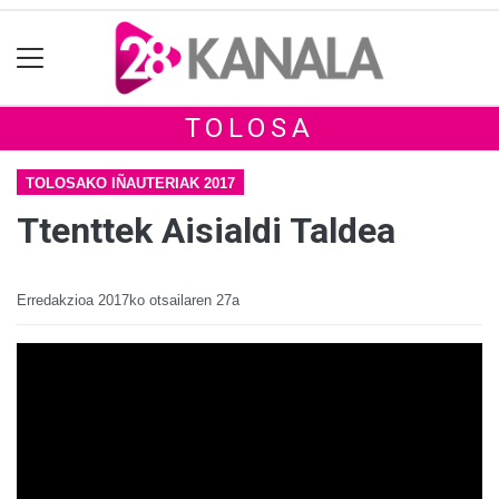
TOLOSA
TOLOSAKO IÑAUTERIAK 2017
Ttenttek Aisialdi Taldea
Erredakzioa
2017ko otsailaren 27a