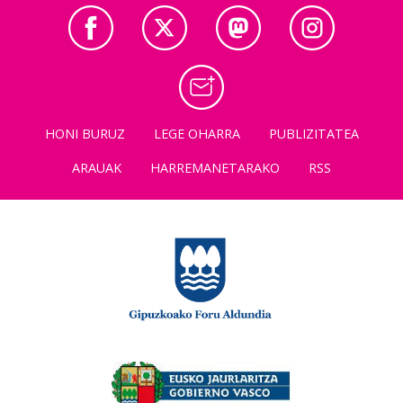
HONI BURUZ
LEGE OHARRA
PUBLIZITATEA
ARAUAK
HARREMANETARAKO
RSS