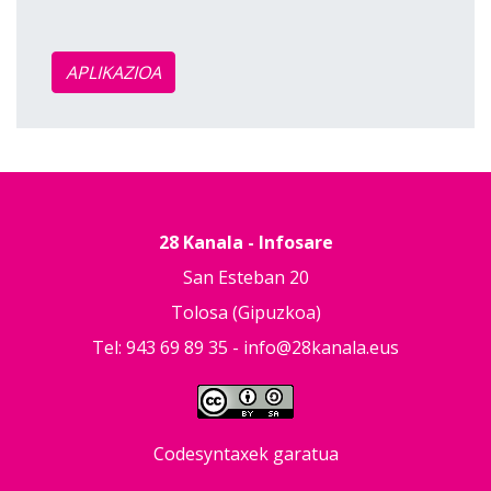
APLIKAZIOA
28 Kanala - Infosare
San Esteban 20
Tolosa (Gipuzkoa)
Tel: 943 69 89 35 -
info@28kanala.eus
Codesyntaxek garatua