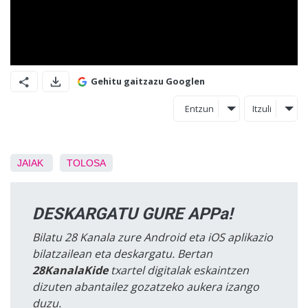
Gehitu gaitzazu Googlen
Entzun
Itzuli
JAIAK
TOLOSA
DESKARGATU GURE APPa!
Bilatu 28 Kanala zure Android eta iOS aplikazio
bilatzailean eta deskargatu. Bertan
28KanalaKide
txartel digitalak eskaintzen
dizuten abantailez gozatzeko aukera izango
duzu.