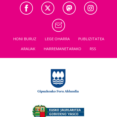
HONI BURUZ
LEGE OHARRA
PUBLIZITATEA
ARAUAK
HARREMANETARAKO
RSS