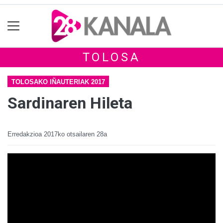
TOLOSA
TOLOSAKO IÑAUTERIAK 2017
Sardinaren Hileta
Erredakzioa
2017ko otsailaren 28a