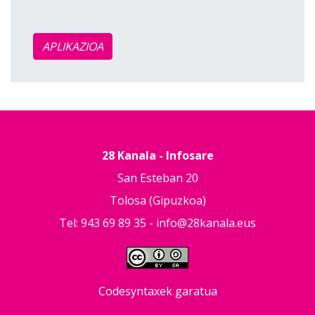
APLIKAZIOA
28 Kanala - Infosare
San Esteban 20
Tolosa (Gipuzkoa)
Tel: 943 69 89 35 -
info@28kanala.eus
Codesyntaxek garatua