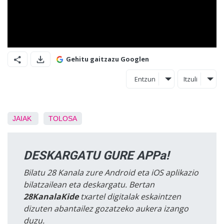
Gehitu gaitzazu Googlen
Entzun
Itzuli
JAIAK
TOLOSA
DESKARGATU GURE APPa!
Bilatu 28 Kanala zure Android eta iOS aplikazio
bilatzailean eta deskargatu. Bertan
28KanalaKide
txartel digitalak eskaintzen
dizuten abantailez gozatzeko aukera izango
duzu.