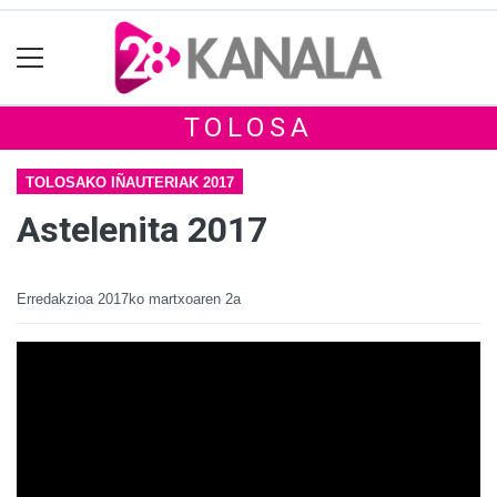
TOLOSA
TOLOSAKO IÑAUTERIAK 2017
Astelenita 2017
Erredakzioa
2017ko martxoaren 2a