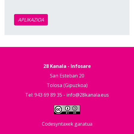
APLIKAZIOA
28 Kanala - Infosare
San Esteban 20
Tolosa (Gipuzkoa)
Tel: 943 69 89 35 -
info@28kanala.eus
Codesyntaxek garatua