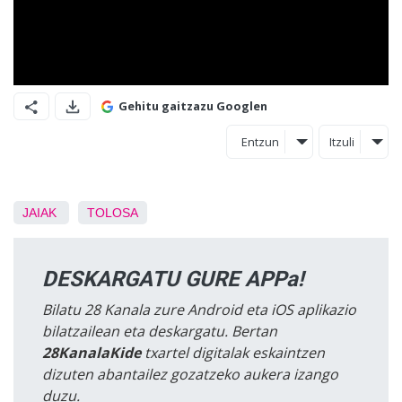
Gehitu gaitzazu Googlen
Entzun
Itzuli
JAIAK
TOLOSA
DESKARGATU GURE APPa!
Bilatu 28 Kanala zure Android eta iOS aplikazio
bilatzailean eta deskargatu. Bertan
28KanalaKide
txartel digitalak eskaintzen
dizuten abantailez gozatzeko aukera izango
duzu.