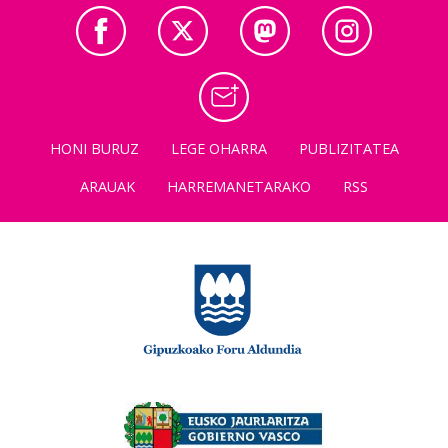
HONI BURUZ
LEGE OHARRA
PUBLIZITATEA
ARAUAK
HARREMANETARAKO
RSS