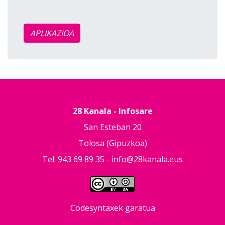
APLIKAZIOA
28 Kanala - Infosare
San Esteban 20
Tolosa (Gipuzkoa)
Tel: 943 69 89 35 -
info@28kanala.eus
Codesyntaxek garatua