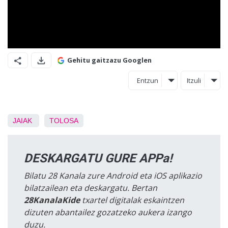
Gehitu gaitzazu Googlen
Entzun
Itzuli
JAIAK
TOLOSA
DESKARGATU GURE APPa!
Bilatu 28 Kanala zure Android eta iOS aplikazio
bilatzailean eta deskargatu. Bertan
28KanalaKide
txartel digitalak eskaintzen
dizuten abantailez gozatzeko aukera izango
duzu.