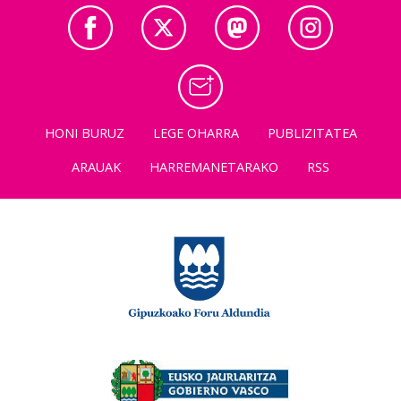
HONI BURUZ
LEGE OHARRA
PUBLIZITATEA
ARAUAK
HARREMANETARAKO
RSS