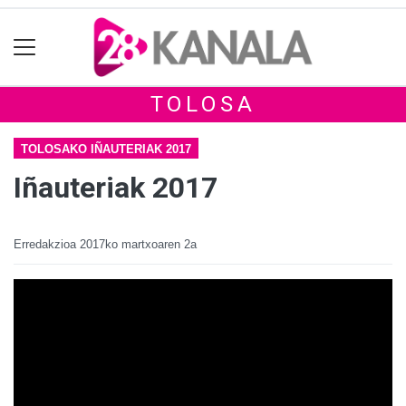
TOLOSA
TOLOSAKO IÑAUTERIAK 2017
Iñauteriak 2017
Erredakzioa
2017ko martxoaren 2a