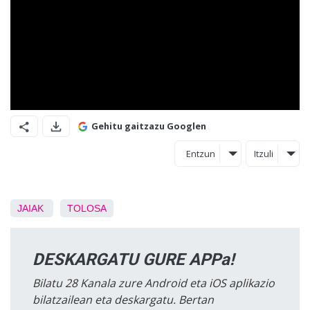
Gehitu gaitzazu Googlen
Entzun
Itzuli
JAIAK
TOLOSA
DESKARGATU GURE APPa!
Bilatu 28 Kanala zure Android eta iOS aplikazio
bilatzailean eta deskargatu. Bertan