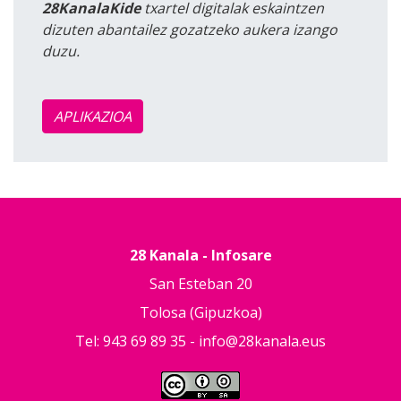
28KanalaKide
txartel digitalak eskaintzen
dizuten abantailez gozatzeko aukera izango
duzu.
APLIKAZIOA
28 Kanala - Infosare
San Esteban 20
Tolosa (Gipuzkoa)
Tel: 943 69 89 35 -
info@28kanala.eus