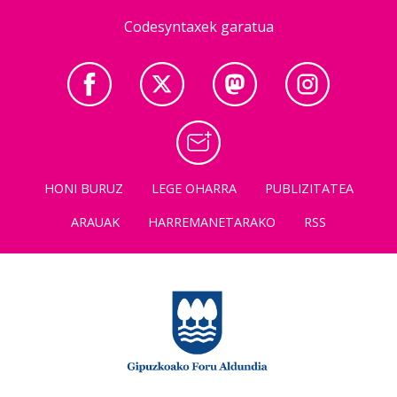
Codesyntaxek garatua
HONI BURUZ
LEGE OHARRA
PUBLIZITATEA
ARAUAK
HARREMANETARAKO
RSS