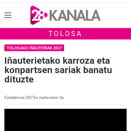
TOLOSA
TOLOSAKO IÑAUTERIAK 2017
Iñauterietako karroza eta
konpartsen sariak banatu
dituzte
Erredakzioa
2017ko martxoaren 3a