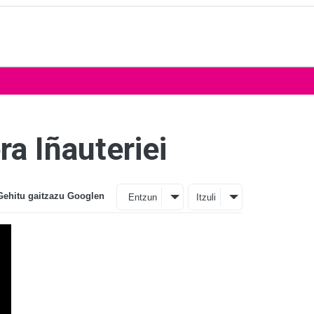
a Iñauteriei
Gehitu gaitzazu Googlen
Entzun
Itzuli