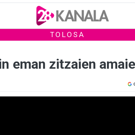
TOLOSA
n eman zitzaien amaier