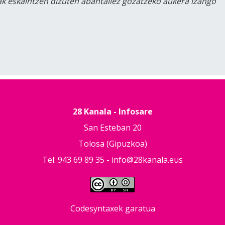
lak eskaintzen dizuten abantailez gozatzeko aukera izango
28 Kanala - Infosare
San Esteban 20
Tolosa (Gipuzkoa)
Tel: 943 69 89 35 -
info@28kanala.eus
Codesyntaxek garatua