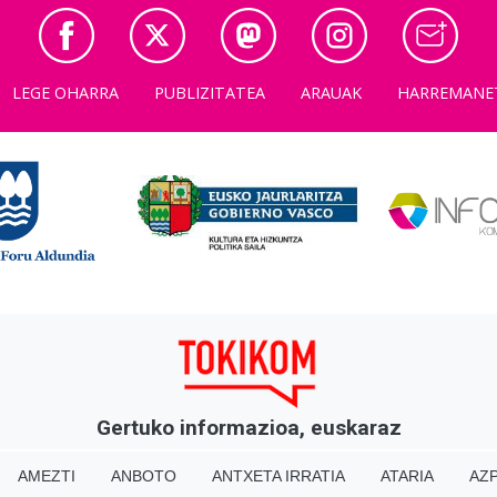
LEGE OHARRA
PUBLIZITATEA
ARAUAK
HARREMANE
Gertuko informazioa, euskaraz
AMEZTI
ANBOTO
ANTXETA IRRATIA
ATARIA
AZP