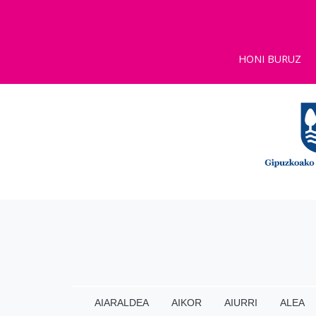
HONI BURUZ
AIARALDEA
AIKOR
AIURRI
ALEA