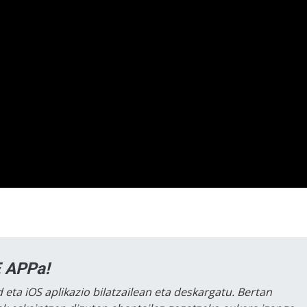
 APPa!
 eta iOS aplikazio bilatzailean eta deskargatu. Bertan