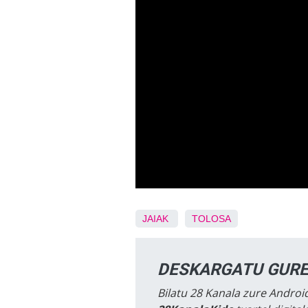
JAIAK
TOLOSA
DESKARGATU GURE
Bilatu 28 Kanala zure Android