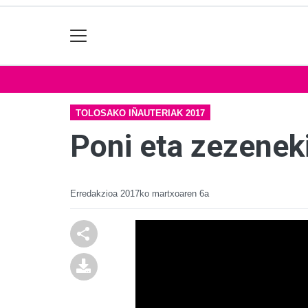
TOLOSAKO IÑAUTERIAK 2017
Poni eta zezeneki
Erredakzioa
2017ko martxoaren 6a