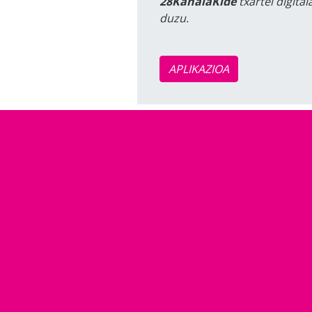
28KanalaKide
txartel digita
duzu.
APLIKAZIOA