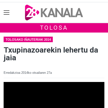
TOLOSA
TOLOSAKO IÑAUTERIAK 2014
Txupinazoarekin lehertu da
jaia
Erredakzioa
2014ko otsailaren 27a