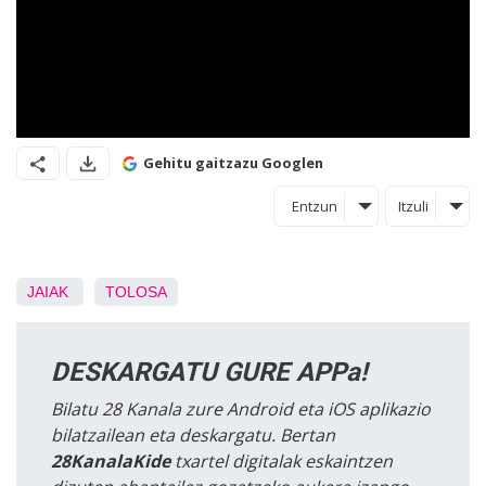
Gehitu gaitzazu Googlen
Entzun
Itzuli
JAIAK
TOLOSA
DESKARGATU GURE APPa!
Bilatu 28 Kanala zure Android eta iOS aplikazio
bilatzailean eta deskargatu. Bertan
28KanalaKide
txartel digitalak eskaintzen