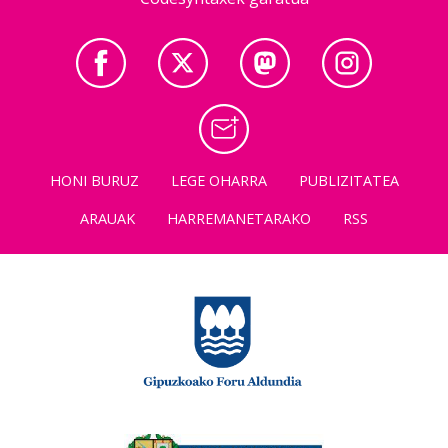
HONI BURUZ
LEGE OHARRA
PUBLIZITATEA
ARAUAK
HARREMANETARAKO
RSS