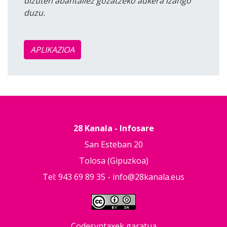
dizuten abantailez gozatzeko aukera izango
duzu.
APLIKAZIOA
28 Kanala - Infosare
San Esteban 20
Tolosa (Gipuzkoa)
Tel: 943 69 89 35 -
info@28kanala.eus
Codesyntaxek garatua