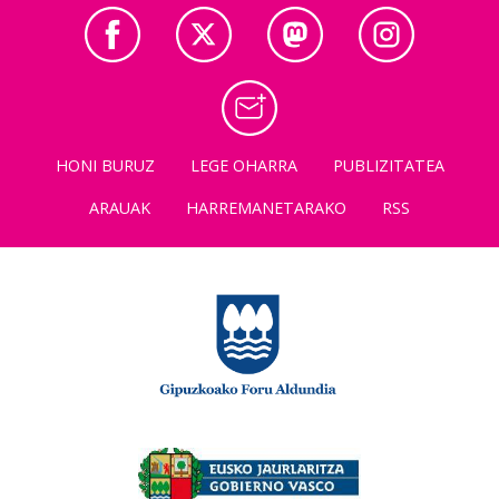
HONI BURUZ
LEGE OHARRA
PUBLIZITATEA
ARAUAK
HARREMANETARAKO
RSS