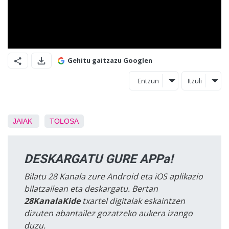
Gehitu gaitzazu Googlen
Entzun
Itzuli
JAIAK
TOLOSA
DESKARGATU GURE APPa!
Bilatu 28 Kanala zure Android eta iOS aplikazio
bilatzailean eta deskargatu. Bertan
28KanalaKide
txartel digitalak eskaintzen
dizuten abantailez gozatzeko aukera izango
duzu.