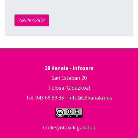
APLIKAZIOA
28 Kanala - Infosare
San Esteban 20
Tolosa (Gipuzkoa)
Tel: 943 69 89 35 -
info@28kanala.eus
Codesyntaxek garatua