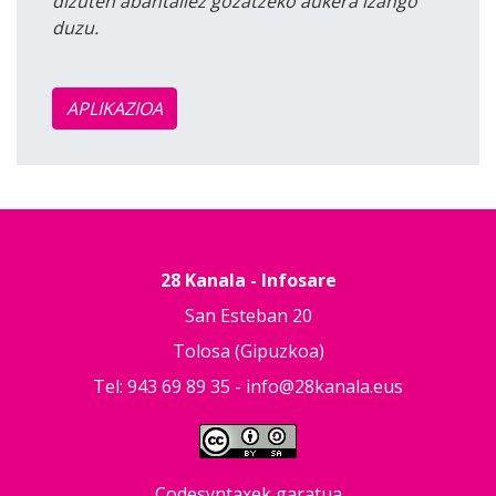
dizuten abantailez gozatzeko aukera izango
duzu.
APLIKAZIOA
28 Kanala - Infosare
San Esteban 20
Tolosa (Gipuzkoa)
Tel: 943 69 89 35 -
info@28kanala.eus
Codesyntaxek garatua