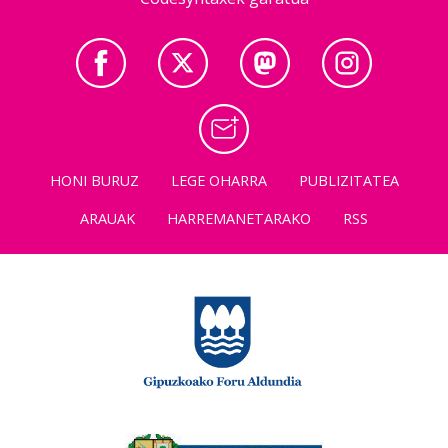
HONI BURUZ
LEGE OHARRA
PUBLIZITATEA
ARAUAK
HARREMANETARAKO
RSS