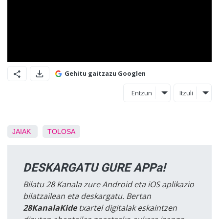
Gehitu gaitzazu Googlen
Entzun
Itzuli
JAIAK
TOLOSA
DESKARGATU GURE APPa!
Bilatu 28 Kanala zure Android eta iOS aplikazio
bilatzailean eta deskargatu. Bertan
28KanalaKide
txartel digitalak eskaintzen