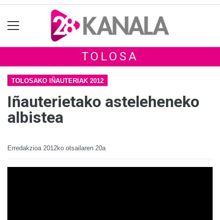
TOLOSA
TOLOSAKO IÑAUTERIAK 2012
Iñauterietako asteleheneko
albistea
Erredakzioa
2012ko otsailaren 20a