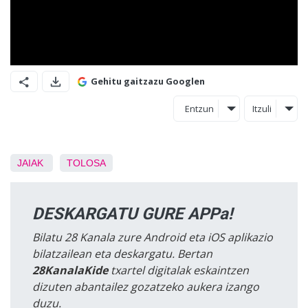
Gehitu gaitzazu Googlen
Entzun
Itzuli
JAIAK
TOLOSA
DESKARGATU GURE APPa!
Bilatu 28 Kanala zure Android eta iOS aplikazio
bilatzailean eta deskargatu. Bertan
28KanalaKide
txartel digitalak eskaintzen
dizuten abantailez gozatzeko aukera izango
duzu.