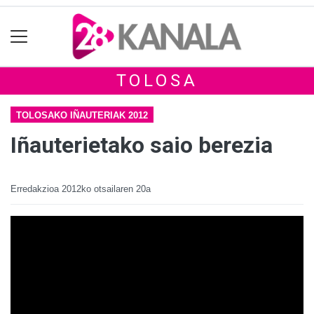
TOLOSA
TOLOSAKO IÑAUTERIAK 2012
Iñauterietako saio berezia
Erredakzioa
2012ko otsailaren 20a