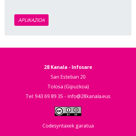
APLIKAZIOA
28 Kanala - Infosare
San Esteban 20
Tolosa (Gipuzkoa)
Tel: 943 69 89 35 -
info@28kanala.eus
Codesyntaxek garatua