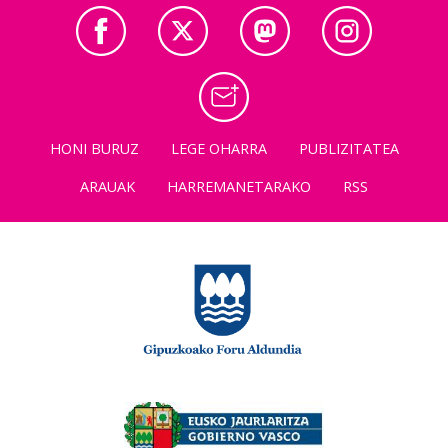
HONI BURUZ
LEGE OHARRA
PUBLIZITATEA
ARAUAK
HARREMANETARAKO
RSS