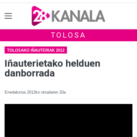
TOLOSA
TOLOSAKO IÑAUTERIAK 2012
Iñauterietako helduen
danborrada
Erredakzioa
2012ko otsailaren 20a