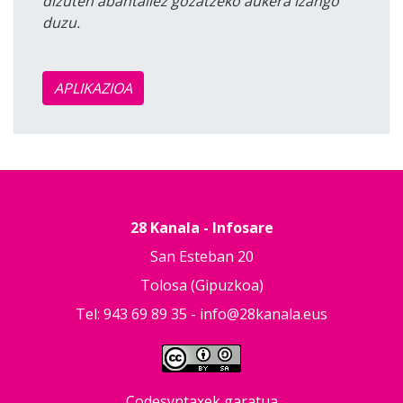
dizuten abantailez gozatzeko aukera izango
duzu.
APLIKAZIOA
28 Kanala - Infosare
San Esteban 20
Tolosa (Gipuzkoa)
Tel: 943 69 89 35 -
info@28kanala.eus
Codesyntaxek garatua