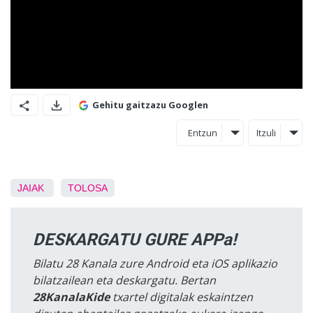
Gehitu gaitzazu Googlen
Entzun
Itzuli
JAIAK
TOLOSA
DESKARGATU GURE APPa!
Bilatu 28 Kanala zure Android eta iOS aplikazio
bilatzailean eta deskargatu. Bertan
28KanalaKide
txartel digitalak eskaintzen