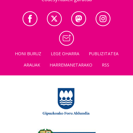
HONI BURUZ
LEGE OHARRA
PUBLIZITATEA
ARAUAK
HARREMANETARAKO
RSS