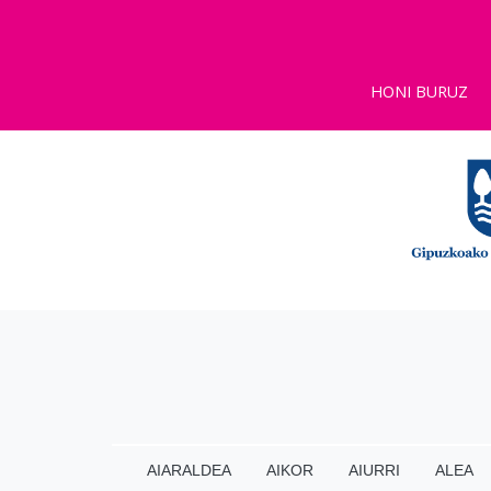
HONI BURUZ
AIARALDEA
AIKOR
AIURRI
ALEA