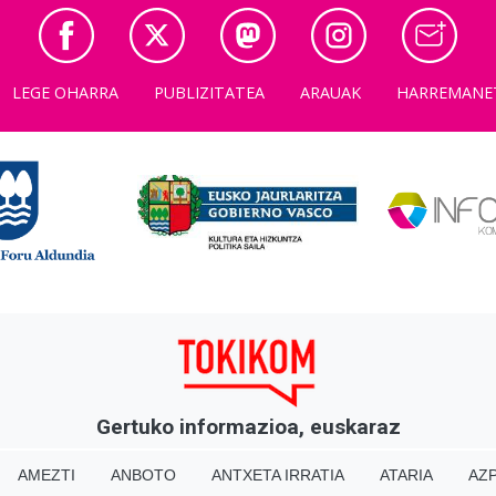
LEGE OHARRA
PUBLIZITATEA
ARAUAK
HARREMANE
Gertuko informazioa, euskaraz
AMEZTI
ANBOTO
ANTXETA IRRATIA
ATARIA
AZP