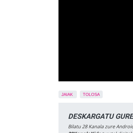
JAIAK
TOLOSA
DESKARGATU GURE
Bilatu 28 Kanala zure Android