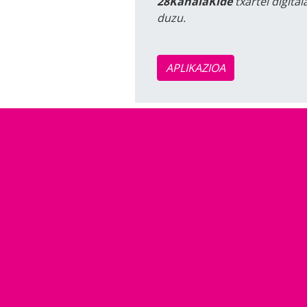
28KanalaKide
txartel digita
duzu.
APLIKAZIOA