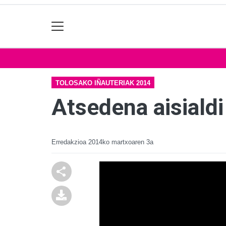
TOLOSAKO IÑAUTERIAK 2014
Atsedena aisialdi
Erredakzioa
2014ko martxoaren 3a