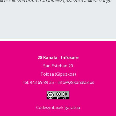
lak eskaintzen dizuten abantailez gozatzeko aukera izango
28 Kanala - Infosare
San Esteban 20
Tolosa (Gipuzkoa)
Tel: 943 69 89 35 -
info@28kanala.eus
Codesyntaxek garatua