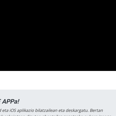
 APPa!
 eta iOS aplikazio bilatzailean eta deskargatu. Bertan