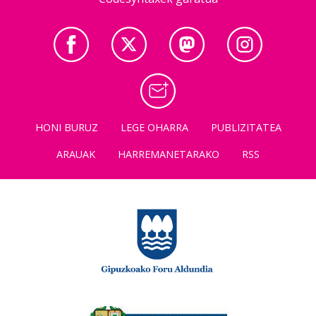
HONI BURUZ
LEGE OHARRA
PUBLIZITATEA
ARAUAK
HARREMANETARAKO
RSS