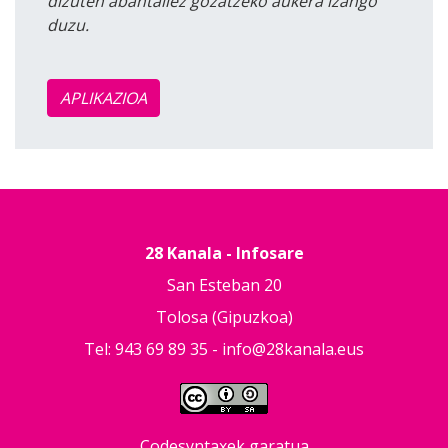
dizuten abantailez gozatzeko aukera izango
duzu.
APLIKAZIOA
28 Kanala - Infosare
San Esteban 20
Tolosa (Gipuzkoa)
Tel: 943 69 89 35 -
info@28kanala.eus
Codesyntaxek garatua