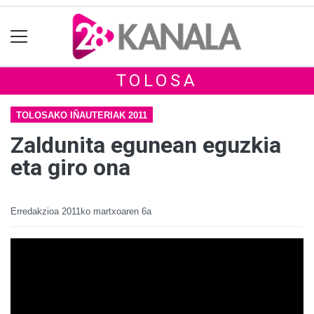
TOLOSA
TOLOSAKO IÑAUTERIAK 2011
Zaldunita egunean eguzkia
eta giro ona
Erredakzioa
2011ko martxoaren 6a