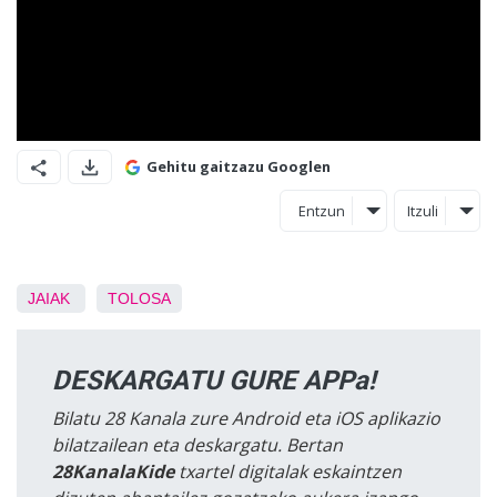
Gehitu gaitzazu Googlen
Entzun
Itzuli
JAIAK
TOLOSA
DESKARGATU GURE APPa!
Bilatu 28 Kanala zure Android eta iOS aplikazio
bilatzailean eta deskargatu. Bertan
28KanalaKide
txartel digitalak eskaintzen