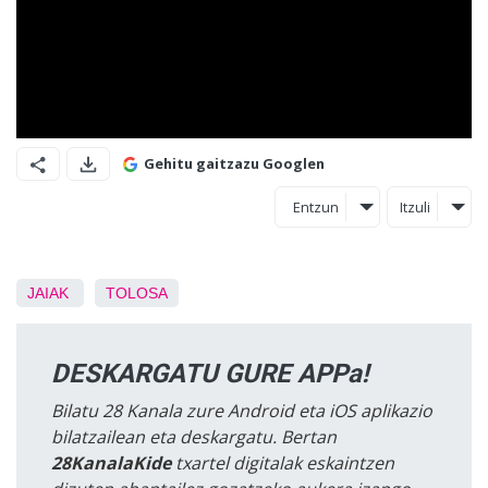
Gehitu gaitzazu Googlen
Entzun
Itzuli
JAIAK
TOLOSA
DESKARGATU GURE APPa!
Bilatu 28 Kanala zure Android eta iOS aplikazio
bilatzailean eta deskargatu. Bertan
28KanalaKide
txartel digitalak eskaintzen