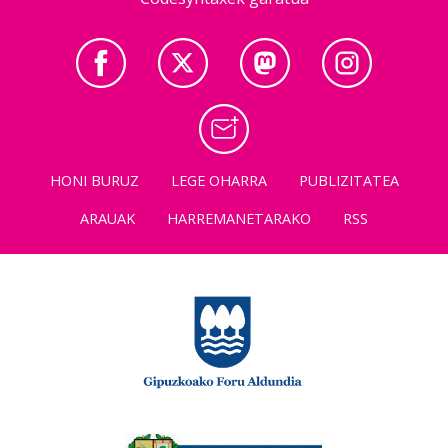
HONI BURUZ
LEGE OHARRA
PUBLIZITATEA
ARAUAK
HARREMANETARAKO
RSS