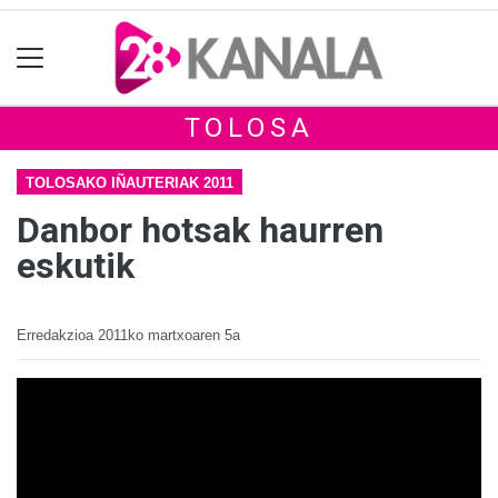
TOLOSA
TOLOSAKO IÑAUTERIAK 2011
Danbor hotsak haurren
eskutik
Erredakzioa
2011ko martxoaren 5a