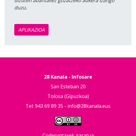
dizuten abantailez gozatzeko aukera izango
duzu.
APLIKAZIOA
28 Kanala - Infosare
San Esteban 20
Tolosa (Gipuzkoa)
Tel: 943 69 89 35 -
info@28kanala.eus
Codesyntaxek garatua