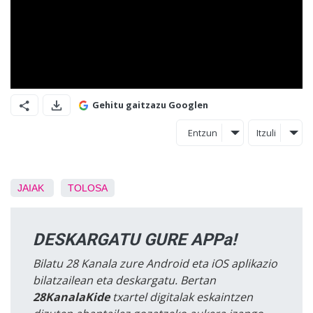
Gehitu gaitzazu Googlen
Entzun
Itzuli
JAIAK
TOLOSA
DESKARGATU GURE APPa!
Bilatu 28 Kanala zure Android eta iOS aplikazio
bilatzailean eta deskargatu. Bertan
28KanalaKide
txartel digitalak eskaintzen