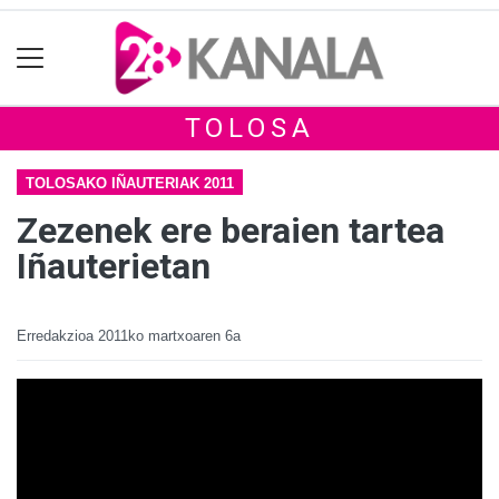
TOLOSA
TOLOSAKO IÑAUTERIAK 2011
Zezenek ere beraien tartea
Iñauterietan
Erredakzioa
2011ko martxoaren 6a