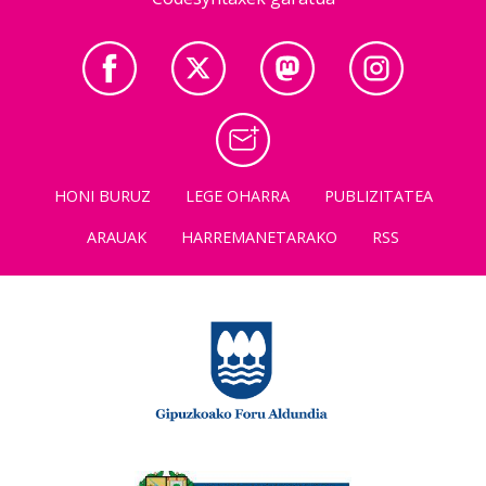
HONI BURUZ
LEGE OHARRA
PUBLIZITATEA
ARAUAK
HARREMANETARAKO
RSS