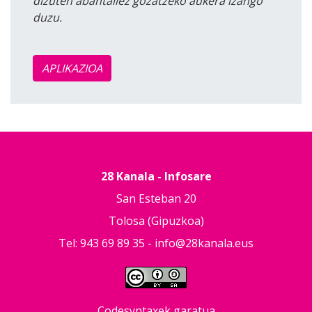
dizuten abantailez gozatzeko aukera izango
duzu.
APLIKAZIOA
28 Kanala - Infosare
San Esteban 20
Tolosa (Gipuzkoa)
Tel: 943 69 89 35 -
info@28kanala.eus
Codesyntaxek garatua