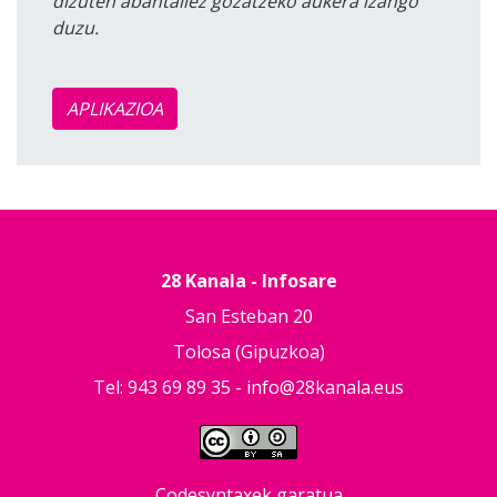
dizuten abantailez gozatzeko aukera izango
duzu.
APLIKAZIOA
28 Kanala - Infosare
San Esteban 20
Tolosa (Gipuzkoa)
Tel: 943 69 89 35 -
info@28kanala.eus
Codesyntaxek garatua