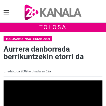
TOLOSA
TOLOSAKO IÑAUTERIAK 2009
Aurrera danborrada
berrikuntzekin etorri da
Erredakzioa
2009ko otsailaren 19a