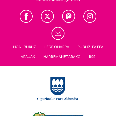
HONI BURUZ
LEGE OHARRA
PUBLIZITATEA
ARAUAK
HARREMANETARAKO
RSS