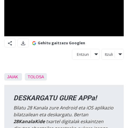
Gehitu gaitzazu Googlen
Entzun
Itzuli
JAIAK
TOLOSA
DESKARGATU GURE APPa!
Bilatu 28 Kanala zure Android eta iOS aplikazio
bilatzailean eta deskargatu. Bertan
28KanalaKide
txartel digitalak eskaintzen